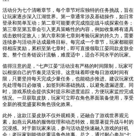
活动分为七个清晰章节，每个章节对应独特的任务挑战，旨在
让玩家逐步深入江湖世界。第一章通常涉及基础操作，如日常
登录和简单互动；第二章可能要求完成指定战斗或探索任务；
第三章至第五章会引入更具策略性的内容，例如收集稀有道具
或击败特定敌人；第六章和第七章则考验玩家的持久力，需要
连续参与活动并达成最终目标。每完成一个章节，玩家都能获
得相应奖励，累积至第七章时，即可直接领取江晏同款皮肤全
套。整个任务链设计流畅，难度适中，适合不同水平的玩家。
值得注意的是，“七声江晏”活动没有严格的时间限制，玩家可
以根据自己的节奏灵活安排。这意味着即使每日游戏时间有
限，只要坚持每天完成少量任务，也能稳步推进。建议玩家优
先处理每日必做项，如签到和基础挑战，以避免遗漏进度。同
时，游戏系统会提供实时提示和进度追踪，方便玩家监控完成
情况。一旦获取皮肤，玩家可立即在角色界面装备使用，享受
全新的视觉盛宴和角色强化效果。
此外，这款江晏皮肤不仅外观精美，还融合了游戏世界观元
素，如燕云风格的服饰纹理和动态特效，能显著提升战斗时的
沉浸感。对于新玩家来说，参与活动是快速融入游戏的好机
会；老玩家则能借此重温角色故事。总之，通过耐心参与“七