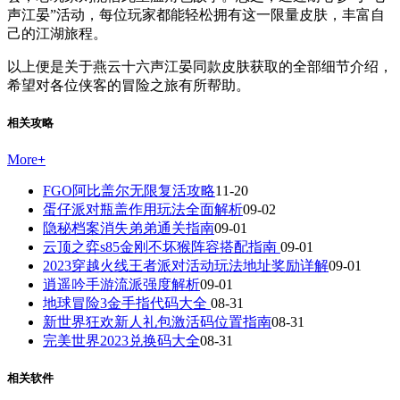
声江晏”活动，每位玩家都能轻松拥有这一限量皮肤，丰富自
己的江湖旅程。
以上便是关于燕云十六声江晏同款皮肤获取的全部细节介绍，
希望对各位侠客的冒险之旅有所帮助。
相关攻略
More
+
FGO阿比盖尔无限复活攻略
11-20
蛋仔派对瓶盖作用玩法全面解析
09-02
隐秘档案消失弟弟通关指南
09-01
云顶之弈s85金刚不坏猴阵容搭配指南
09-01
2023穿越火线王者派对活动玩法地址奖励详解
09-01
逍遥吟手游流派强度解析
09-01
地球冒险3金手指代码大全
08-31
新世界狂欢新人礼包激活码位置指南
08-31
完美世界2023兑换码大全
08-31
相关软件