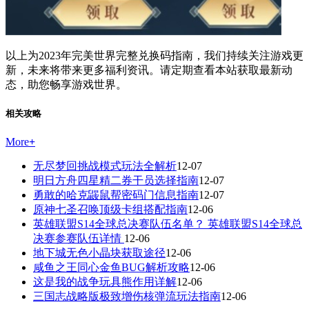
以上为2023年完美世界完整兑换码指南，我们持续关注游戏更
新，未来将带来更多福利资讯。请定期查看本站获取最新动
态，助您畅享游戏世界。
相关攻略
More
+
无尽梦回挑战模式玩法全解析
12-07
明日方舟四星精二券干员选择指南
12-07
勇敢的哈克鼹鼠帮密码门信息指南
12-07
原神七圣召唤顶级卡组搭配指南
12-06
英雄联盟S14全球总决赛队伍名单？ 英雄联盟S14全球总
决赛参赛队伍详情
12-06
地下城无色小晶块获取途径
12-06
咸鱼之王同心金鱼BUG解析攻略
12-06
这是我的战争玩具熊作用详解
12-06
三国志战略版极致增伤核弹流玩法指南
12-06