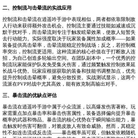
二、控制流与击晕流的实战应用
控制流和击晕流在逍遥吟手游中表现相似，两者都依靠限制敌
人行动来获得额外攻击机会。控制流主要通过技能如减速或沉
默干扰对手，而击晕流则专注于触发眩晕效果，使敌人短暂失
去行动能力。实际强度取决于玩家装备属性加成概率——如果
装备提供高击晕率，击晕流能稳定控制战场；反之，若控制概
率突出，控制流更适用。这种流派的核心价值在于打断敌人连
招，为自己创造多轮输出空间。在团队副本中，一个优秀的控
制流玩家能保护队友免受集火伤害，通过频繁触发控制效果延
长战斗优势。玩家应根据获取的装备和技能书调整加点，优先
提升控制或击晕概率，避免分散投资。实战测试显示，这两个
流派在PVP对战中尤其高效，能有效克制高输出对手。
三、暴击流的优缺点评估
暴击流在逍遥吟手游中属于小众流派，以高爆发伤害著称。玩
家需重点加点暴击率和暴击伤害属性，装备选择偏向提升暴击
概率的武器和饰品。暴击流的核心优势在于瞬间输出能力，暴
击触发时伤害可翻倍，对脆皮敌人有致命威胁。然而，其稳定
性不如连击流或反击流——暴击概率虽可观，但触发依赖随机