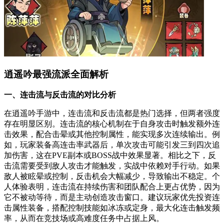
逍遥吟最强流派全面解析
一、连击流与反击流的对比分析
在逍遥吟手游中，连击流和反击流都是热门选择，但两者强度
存在明显区别。连击流的核心机制在于自身攻击时触发额外连
击效果，配合击晕或其他控制属性，能实现多次连续输出。例
如，玩家装备高连击率武器后，单次攻击可能引发三到四次追
加伤害，这在PVE副本或BOSS战中效果显著。相比之下，反
击流需要受到敌人攻击才能触发，实战中依赖对手行动。如果
敌人被眩晕或控制，反击机会大幅减少，导致输出不稳定。个
人体验表明，连击流在持续伤害和团队配合上更占优势，因为
它不被动等待，而是主动创造攻击窗口。建议玩家优先投资连
击属性装备，搭配控制技能如冰冻或定身，最大化连击触发频
率，从而在竞技场或高难度任务中占据上风。