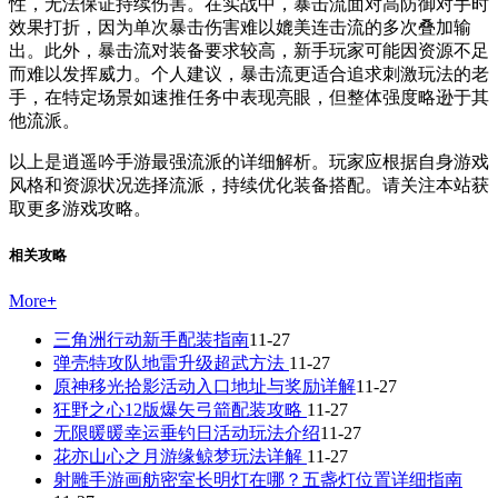
性，无法保证持续伤害。在实战中，暴击流面对高防御对手时
效果打折，因为单次暴击伤害难以媲美连击流的多次叠加输
出。此外，暴击流对装备要求较高，新手玩家可能因资源不足
而难以发挥威力。个人建议，暴击流更适合追求刺激玩法的老
手，在特定场景如速推任务中表现亮眼，但整体强度略逊于其
他流派。
以上是逍遥吟手游最强流派的详细解析。玩家应根据自身游戏
风格和资源状况选择流派，持续优化装备搭配。请关注本站获
取更多游戏攻略。
相关攻略
More
+
三角洲行动新手配装指南
11-27
弹壳特攻队地雷升级超武方法
11-27
原神移光拾影活动入口地址与奖励详解
11-27
狂野之心12版爆矢弓箭配装攻略
11-27
无限暖暖幸运垂钓日活动玩法介绍
11-27
花亦山心之月游缘鲸梦玩法详解
11-27
射雕手游画舫密室长明灯在哪？五盏灯位置详细指南