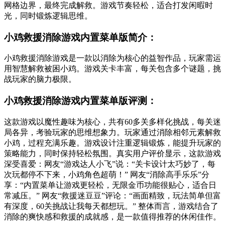
网格边界，最终完成解救。游戏节奏轻松，适合打发闲暇时
光，同时锻炼逻辑思维。
小鸡救援消除游戏内置菜单版简介：
小鸡救援消除游戏是一款以消除为核心的益智作品，玩家需运
用智慧解救被困小鸡。游戏关卡丰富，每关包含多个谜题，挑
战玩家的脑力极限。
小鸡救援消除游戏内置菜单版评测：
这款游戏以魔性趣味为核心，共有60多关多样化挑战，每关迷
局各异，考验玩家的思维想象力。玩家通过消除相邻元素解救
小鸡，过程充满乐趣。游戏设计注重逻辑锻炼，能提升玩家的
策略能力，同时保持轻松氛围。真实用户评价显示，这款游戏
深受喜爱：网友“游戏达人小飞”说：“关卡设计太巧妙了，每
次玩都停不下来，小鸡角色超萌！” 网友“消除高手乐乐”分
享：“内置菜单让游戏更轻松，无限金币功能很贴心，适合日
常减压。” 网友“救援迷豆豆”评论：“画面精致，玩法简单但富
有深度，60关挑战让我每天都想玩。” 整体而言，游戏结合了
消除的爽快感和救援的成就感，是一款值得推荐的休闲佳作。