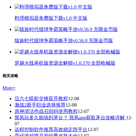
料理模拟器免费版下载v1.0 中文版
猿族时代猩球争霸策略手游v0.56.9 无限金币版
穿越火线单机版资源全解锁v1.0.370 全部枪械版
相关攻略
More
+
伍六七暗影交锋双开教程
12-08
激战2新手职业选择推荐
12-08
原神清洁作战召回码使用教程
12-07
巽风玩多久能搞到茅台？ 巽风app获取茅台攻略详解
12-
07
远程控制软件推荐高效稳定跨平台
12-07
蛋仔派对圆月哥特季皮肤大全
12-07