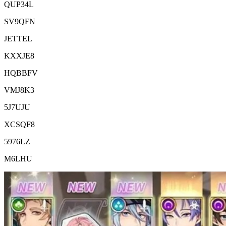
QUP34L
SV9QFN
JETTEL
KXXJE8
HQBBFV
VMJ8K3
5J7UJU
XCSQF8
5976LZ
M6LHU