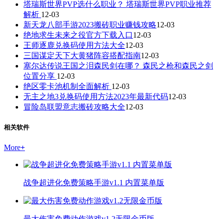
塔瑞斯世界PVP选什么职业？ 塔瑞斯世界PVP职业推荐
解析
12-03
新天龙八部手游2023搬砖职业赚钱攻略
12-03
绝地求生未来之役官方下载入口
12-03
王师逐鹿兑换码使用方法大全
12-03
三国谋定天下大黄猪阵容搭配指南
12-03
塞尔达传说王国之泪森民剑在哪？ 森民之枪和森民之剑
位置分享
12-03
绝区零卡池机制全面解析
12-03
无主之地3兑换码使用方法2023年最新代码
12-03
冒险岛联盟意志搬砖攻略大全
12-03
相关软件
More
+
战争超进化免费策略手游v1.1 内置菜单版
最大伤害免费动作游戏v1.2无限金币版