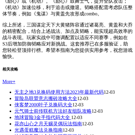
《励心》或《机动》。《励心》鼓舞士气，提升全队攻击；
《机动》加速位移，利于追击或撤退。韬略搭配需考虑队伍整
体节奏，例如《鬼谋》与黄盖先攻形成combo。
综上所述，三国谋定天下大黄猪阵容通过诸葛亮、黄盖和大乔
的精密配合，结合上述战法、加点及韬略，能实现超高效率的
战斗表现。玩家实战中可微调配置以适应不同赛季，例如在
S3后增加防御韬略应对新挑战。这套推荐已在多服验证，助
您轻松登顶排行榜。希望本指南为您提供实用参考，祝您游戏
愉快。
相关攻略
More
+
无主之地3兑换码使用方法2023年最新代码
12-03
冒险岛联盟意志搬砖攻略大全
12-03
侠客梦2000叶子兑换码大全
12-03
元气骑士前传联机方法好友组队攻略
12-03
地球冒险3金手指代码大全
12-03
花亦山心之月天赐灵偶玩法指南
12-03
光遇蛋糕魔法兑换指南
12-03