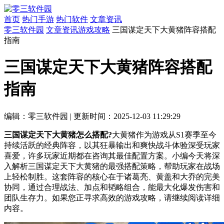
首页
热门手游
热门软件
文章资讯
零三软件园
文章资讯
游戏攻略
三国谋定天下大黄猪阵容搭配
指南
三国谋定天下大黄猪阵容搭配
指南
编辑：零三软件园
|
更新时间：2025-12-03 11:29:29
三国谋定天下大黄猪怎么搭配?
大黄猪作为游戏从S1赛季至今
持续活跃的经典阵容，以其狂暴输出和爽快战斗体验深受玩家
喜爱，许多玩家近期都在咨询其最佳配置方案。小编今天将深
入解析三国谋定天下大黄猪的最强搭配策略，帮助玩家在战场
上轻松制胜。这套阵容的核心在于诸葛亮、黄盖和大乔的完美
协同，通过合理战法、加点和韬略组合，能最大化爆发伤害和
团队生存力。如果您正寻求高效的游戏攻略，请继续阅读详细
内容。