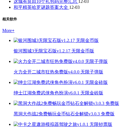
这城有良田10个礼包码完整汇总
12-03
和平精英哈罗谜题答案大全
12-03
相关软件
More
+
银河围城3无限宝石版v1.2.17 无限金币版
火力全开二城市狂热免费版v4.0.0 无限子弹版
绅士江湖免费武侠角色扮演v6.0.1 无限金砖版
黑洞大作战2免费畅玩金币钻石全解锁v3.0.3 免费版