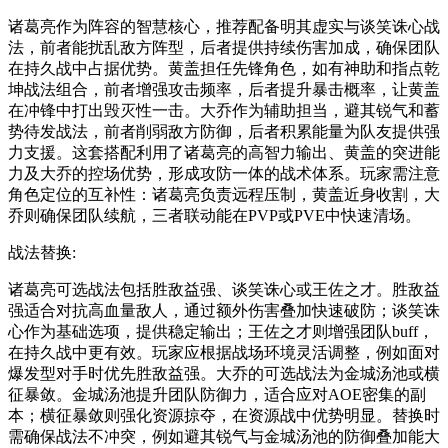
诸葛亮作为阵容的智慧核心，推荐配备明其虚实与谈笑诛心战
法，前者能扰乱敌方阵型，后者提供持续伤害加成，确保团队
在持久战中占据优势。黄盖担任先锋角色，如有神助和指点乾
坤战法组合，前者增强攻击频率，后者提升暴击概率，让黄盖
在冲锋中打出毁灭性一击。大乔作为辅助担当，避其锐气和蓄
势待发战法，前者削弱敌方防御，后者积累能量为队友提供强
力支援。这套搭配利用了诸葛亮的高智力输出、黄盖的突进能
力及大乔的控场优势，形成攻防一体的战术体系。玩家需注意
角色定位的互补性：诸葛亮负责远程压制，黄盖近身收割，大
乔则确保团队续航，三者联动能在PVP或PVE中快速清场。
战法替换:
诸葛亮可选战法包括胜敌益强、谈笑诛心或王佐之才。胜敌益
强适合对抗高血量敌人，通过额外伤害叠加快速破防；谈笑诛
心作为基础选项，提供稳定输出；王佐之才则增强团队buff，
在持久战中更有效。玩家应根据战场环境灵活调整，例如面对
爆发型对手时优先胜敌益强。大乔的可选战法为金城汤池或横
征暴敛。金城汤池提升团队防御力，适合应对AOE密集的副
本；横征暴敛则强化资源掠夺，在资源战中优势明显。替换时
需确保战法不冲突，例如避其锐气与金城汤池的防御叠加能大