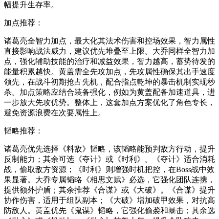
幅提升生存率。
加点推荐：
诸葛亮全智力加点，最大化其法术伤害和控场效果，智力属性
直接影响战法威力，建议优先堆叠至上限。大乔同样全智力加
点，强化辅助技能的治疗和减益效果，智力越高，蓄势待发的
能量积累越快。黄盖需全先攻加点，先攻属性确保其出手速度
领先，在战斗初期抢占先机，配合指点乾坤的暴击机制实现秒
杀。加点策略应结合装备强化，例如为黄盖配备加速道具，进
一步放大先攻优势。整体上，这套加点方案优化了角色专长，
避免资源浪费在次要属性上。
韬略推荐：
诸葛亮优先选择《料敌》韬略，该韬略能预判敌方行动，提升
反制能力；其余可选《夺计》或《时利》。《夺计》适合消耗
战，偷取敌方资源；《时利》则增强时机把控，在Boss战中效
果显著。大乔专属韬略《相思文赋》必选，它强化团队连携，
提供额外护盾；其余推荐《合谋》或《大破》。《合谋》提升
协作伤害，适用于组队副本；《大破》增加破甲效果，对抗高
防敌人。黄盖优先《鬼谋》韬略，它强化偷袭和暴击；其余选