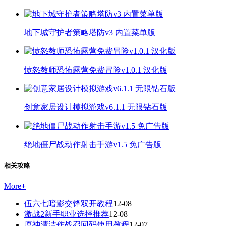
地下城守护者策略塔防v3 内置菜单版
愤怒教师恐怖露营免费冒险v1.0.1 汉化版
创意家居设计模拟游戏v6.1.1 无限钻石版
绝地僵尸战动作射击手游v1.5 免广告版
相关攻略
More
+
伍六七暗影交锋双开教程
12-08
激战2新手职业选择推荐
12-08
原神清洁作战召回码使用教程
12-07