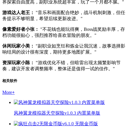
界探索自由度高，副职业系统超丰富，玩了一个月都不腻。"
游戏达人老王：
"音乐和画面配合绝妙，战斗机制刺激，但任
务提示不够明显，希望后续更新改进。"
像素爱好者小张：
"不花钱也能玩得爽，Boss战奖励丰厚，存
档功能很贴心，强烈推荐给喜欢冒险的朋友。"
休闲玩家小美：
"副职业如烹饪和炼金让我沉迷，故事选择影
响结局的设计很有深度，期待更多地图扩展。"
资深玩家小陈：
"游戏优化不错，但暗雷出现太频繁影响节
奏，建议开发者调整频率，整体还是值得一试的佳作。"
相关软件
More
+
风神翼龙模拟器天空探险v1.0.3 内置菜单版