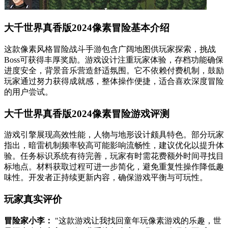
大千世界真香版2024像素冒险基本介绍
这款像素风格冒险战斗手游包含广阔地图供玩家探索，挑战
Boss可获得丰厚奖励。游戏设计注重玩家体验，存档功能确保
进度安全，背景音乐营造舒适氛围。它不依赖付费机制，鼓励
玩家通过努力获得成就感，整体操作便捷，适合喜欢深度冒险
的用户尝试。
大千世界真香版2024像素冒险游戏评测
游戏引擎展现高效性能，人物与地形设计颇具特色。部分玩家
指出，暗雷机制频率较高可能影响流畅性，建议优化以提升体
验。任务标识系统有待完善，玩家有时需花费额外时间寻找目
标地点。材料获取过程可进一步简化，避免重复性操作降低趣
味性。开发者正持续更新内容，确保游戏平衡与可玩性。
玩家真实评价
冒险家小李：
"这款游戏让我找回童年玩像素游戏的乐趣，世