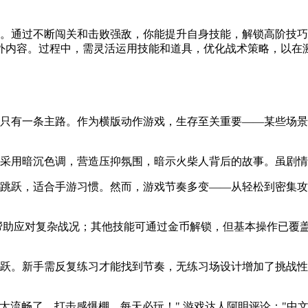
地。通过不断闯关和击败强敌，你能提升自身技能，解锁高阶技
外内容。过程中，需灵活运用技能和道具，优化战术策略，以在
，只有一条主路。作为横版动作游戏，生存至关重要——某些场
面采用暗沉色调，营造压抑氛围，暗示火柴人背后的故事。虽剧
幕跳跃，适合手游习惯。然而，游戏节奏多变——从轻松到密集
，帮助应对复杂战况；其他技能可通过金币解锁，但基本操作已覆
跳跃。新手需反复练习才能找到节奏，无练习场设计增加了挑战
太流畅了，打击感爆棚，每天必玩！" 游戏达人阿明评论："中文