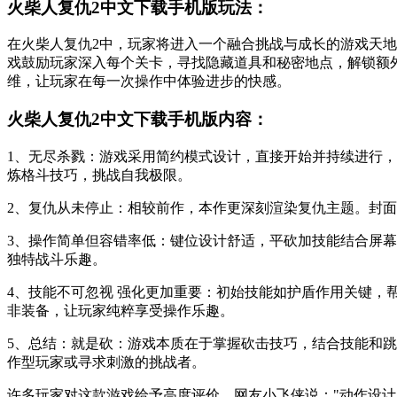
火柴人复仇2中文下载手机版玩法：
在火柴人复仇2中，玩家将进入一个融合挑战与成长的游戏天
戏鼓励玩家深入每个关卡，寻找隐藏道具和秘密地点，解锁额
维，让玩家在每一次操作中体验进步的快感。
火柴人复仇2中文下载手机版内容：
1、无尽杀戮：游戏采用简约模式设计，直接开始并持续进行
炼格斗技巧，挑战自我极限。
2、复仇从未停止：相较前作，本作更深刻渲染复仇主题。封
3、操作简单但容错率低：键位设计舒适，平砍加技能结合屏
独特战斗乐趣。
4、技能不可忽视 强化更加重要：初始技能如护盾作用关键
非装备，让玩家纯粹享受操作乐趣。
5、总结：就是砍：游戏本质在于掌握砍击技巧，结合技能和
作型玩家或寻求刺激的挑战者。
许多玩家对这款游戏给予高度评价。网友小飞侠说："动作设计