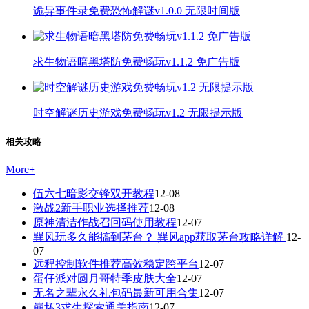
诡异事件录免费恐怖解谜v1.0.0 无限时间版
求生物语暗黑塔防免费畅玩v1.1.2 免广告版
时空解谜历史游戏免费畅玩v1.2 无限提示版
相关攻略
More
+
伍六七暗影交锋双开教程
12-08
激战2新手职业选择推荐
12-08
原神清洁作战召回码使用教程
12-07
巽风玩多久能搞到茅台？ 巽风app获取茅台攻略详解
12-
07
远程控制软件推荐高效稳定跨平台
12-07
蛋仔派对圆月哥特季皮肤大全
12-07
无名之辈永久礼包码最新可用合集
12-07
崩坏3求生探索通关指南
12-07