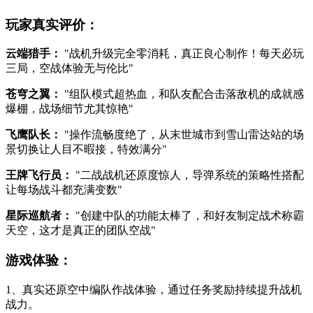
玩家真实评价：
云端猎手：
"战机升级完全零消耗，真正良心制作！每天必玩
三局，空战体验无与伦比"
苍穹之翼：
"组队模式超热血，和队友配合击落敌机的成就感
爆棚，战场细节尤其惊艳"
飞鹰队长：
"操作流畅度绝了，从末世城市到雪山雷达站的场
景切换让人目不暇接，特效满分"
王牌飞行员：
"二战战机还原度惊人，导弹系统的策略性搭配
让每场战斗都充满变数"
星际巡航者：
"创建中队的功能太棒了，和好友制定战术称霸
天空，这才是真正的团队空战"
游戏体验：
1、真实还原空中编队作战体验，通过任务奖励持续提升战机
战力。