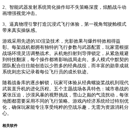
2、智能武器发射系统简化操作却不失策略深度，炫酷战斗动
画增强视觉冲击。
3、逼真物理引擎打造沉浸式飞行体验，第一视角驾驶舱模式
带来真实操纵感。
游戏采用先进的3D渲染技术，光影效果与爆炸特效相得益
彰。每架战机都拥有独特的飞行参数与武器配置，玩家需根据
战场环境灵活调整战术。从机炮扫射到导弹锁定，从紧急规避
到特技翻滚，每个操作都将影响战局走向。多人模式中默契的
团队配合往往能创造以少胜多的经典战役，而丰富的勋章成就
系统则忠实记录着每位飞行员的成长轨迹。
随着战备库的逐步解锁，玩家可体验从经典螺旋桨战机到现代
武装直升机的进化历程。五个主题战场各具特色：城市巷战的
紧张压迫，沙漠风暴的视野挑战，雪山之巅的气流扰动，每张
地图都需要采用不同的飞行策略。游戏内经济系统经过特别优
化，确保玩家能专注享受纯粹的空战乐趣，无需为资源消耗分
心。
相关软件