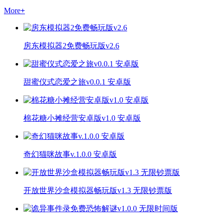
More
+
房东模拟器2免费畅玩版v2.6
甜蜜仪式恋爱之旅v0.0.1 安卓版
棉花糖小摊经营安卓版v1.0 安卓版
奇幻猫咪故事v.1.0.0 安卓版
开放世界沙盒模拟器畅玩版v1.3 无限钞票版