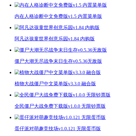
内在人格诊断中文免费版v1.5 内置菜单版
阿凡达孩童世界创意乐园v1.84 内购版
僵尸大潮无尽战争末日生存v0.5.36无敌版
植物大战僵尸中文菜单版v3.3.0 融合版
全民僵尸大战免费下载版v1.0.0 无限钞票版
蛋仔派对萌趣竞技场v1.0.121 无限蛋币版