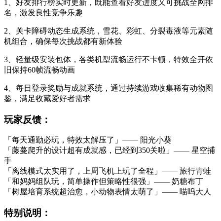
1、好友排行榜实时更新，既能查看好友进度又可挑战全网排
名，激发良性竞争乐趣
2、关卡障碍动态生成系统，雪花、彩虹、分裂毒液等元素随
机组合，确保每次挑战都有新体验
3、轻量级安装包体，各类机型流畅运行不卡顿，特效全开依
旧保持60帧流畅动画
4、每日登录奖励与成就系统，通过持续游戏收集稀有动物图
鉴，满足收藏爱好者需求
玩家反馈：
「每天通勤必玩，特效太解压了」—— 阳光小葵
「藤蔓爬升的设计超有成就感，已经到350关啦」—— 星空捕
手
「离线模式太实用了，上周飞机上玩了全程」—— 旅行青蛙
「和妈妈组队玩，简单操作但策略性很强」—— 奶糖布丁
「树屋培育系统超治愈，小动物表情太萌了」—— 喵呜大人
特别说明：