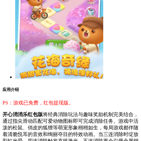
应用介绍
PS：游戏已免费，红包提现版。
开心消消乐红包版
将经典消除玩法与趣味奖励机制完美结合，
通过指尖滑动匹配可爱动物图标即可完成消除任务。游戏中活
泼的松鼠、俏皮的狐狸等萌宠形象栩栩如生，每局游戏都伴随
着清脆悦耳的音效和绚丽夺目的特效动画。当三连消除时绽放
彩虹光晕，四连消除触发直线激光，五连消除更会引爆全屏烟