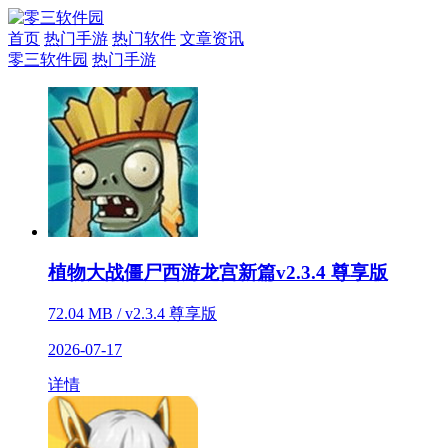
首页
热门手游
热门软件
文章资讯
零三软件园
热门手游
植物大战僵尸西游龙宫新篇v2.3.4 尊享版
72.04 MB / v2.3.4 尊享版
2026-07-17
详情