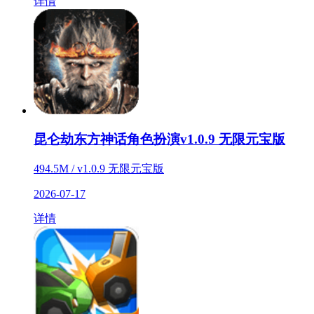
详情
昆仑劫东方神话角色扮演v1.0.9 无限元宝版
494.5M / v1.0.9 无限元宝版
2026-07-17
详情