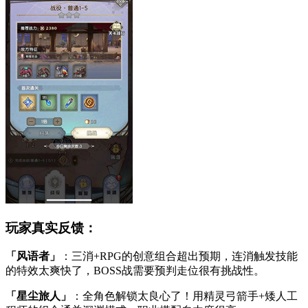
玩家真实反馈：
「风语者」
：三消+RPG的创意组合超出预期，连消触发技能
的特效太爽快了，BOSS战需要预判走位很有挑战性。
「星尘旅人」
：全角色解锁太良心了！用精灵弓箭手+矮人工