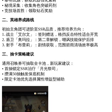
• 黎明试炼：获取武器强化素材
• 秘境采集：收集角色突破药剂
• 竞技场首胜：领取钻石奖励
二、英雄养成路线
初始主角团可进阶至SSR品质，推荐培养方向：
1. 战士「艾尔文」：签到赠送，格挡反击特性适合开荒
2. 盾卫「奥玛拉」：第二章解锁，嘲讽技能保护后排
3. 射手「布蕾莉」：剧情获取，范围箭雨清场效率极高
三、抽卡策略建议
通用召唤券可抽取全卡池，新玩家建议：
• 首抽锁定SSR治疗「月光祭司」
• 攒满50抽触发保底机制
• 限定卡池优先选择属性增益型辅助