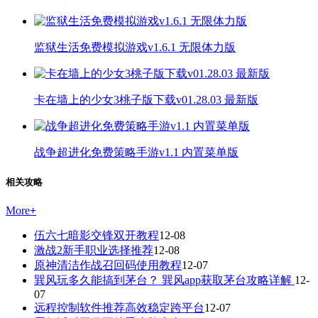
监狱生活免费模拟游戏v1.6.1 无限体力版
卡在墙上的少女3桃子版下载v01.28.03 最新版
战争超进化免费策略手游v1.1 内置菜单版
相关攻略
More
+
伍六七暗影交锋双开教程
12-08
激战2新手职业选择推荐
12-08
原神清洁作战召回码使用教程
12-07
巽风玩多久能搞到茅台？ 巽风app获取茅台攻略详解
12-
07
远程控制软件推荐高效稳定跨平台
12-07