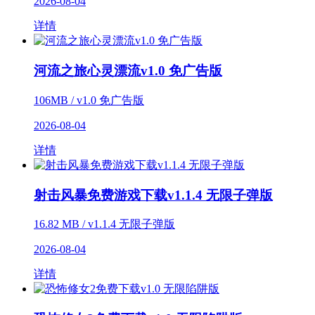
2026-08-04
详情
河流之旅心灵漂流v1.0 免广告版
106MB / v1.0 免广告版
2026-08-04
详情
射击风暴免费游戏下载v1.1.4 无限子弹版
16.82 MB / v1.1.4 无限子弹版
2026-08-04
详情