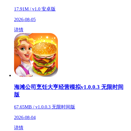
17.91M / v1.0 安卓版
2026-08-05
详情
海滩公司烹饪大亨经营模拟v1.0.0.3 无限时间
版
67.65MB / v1.0.0.3 无限时间版
2026-08-04
详情