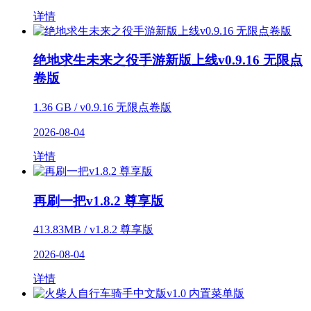
详情
绝地求生未来之役手游新版上线v0.9.16 无限点
卷版
1.36 GB / v0.9.16 无限点卷版
2026-08-04
详情
再刷一把v1.8.2 尊享版
413.83MB / v1.8.2 尊享版
2026-08-04
详情