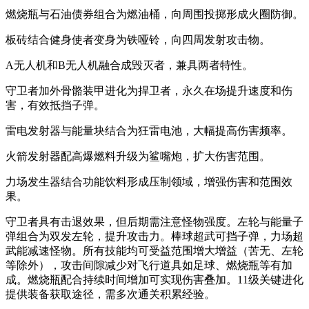
燃烧瓶与石油债券组合为燃油桶，向周围投掷形成火圈防御。
板砖结合健身使者变身为铁哑铃，向四周发射攻击物。
A无人机和B无人机融合成毁灭者，兼具两者特性。
守卫者加外骨骼装甲进化为捍卫者，永久在场提升速度和伤
害，有效抵挡子弹。
雷电发射器与能量块结合为狂雷电池，大幅提高伤害频率。
火箭发射器配高爆燃料升级为鲨嘴炮，扩大伤害范围。
力场发生器结合功能饮料形成压制领域，增强伤害和范围效
果。
守卫者具有击退效果，但后期需注意怪物强度。左轮与能量子
弹组合为双发左轮，提升攻击力。棒球超武可挡子弹，力场超
武能减速怪物。所有技能均可受益范围增大增益（苦无、左轮
等除外），攻击间隙减少对飞行道具如足球、燃烧瓶等有加
成。燃烧瓶配合持续时间增加可实现伤害叠加。11级关键进化
提供装备获取途径，需多次通关积累经验。