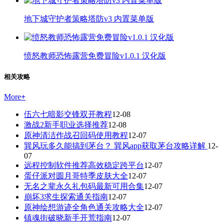
地下城守护者策略塔防v3 内置菜单版
愤怒教师恐怖露营免费冒险v1.0.1 汉化版
相关攻略
More
+
伍六七暗影交锋双开教程
12-08
激战2新手职业选择推荐
12-08
原神清洁作战召回码使用教程
12-07
巽风玩多久能搞到茅台？ 巽风app获取茅台攻略详解
12-
07
远程控制软件推荐高效稳定跨平台
12-07
蛋仔派对圆月哥特季皮肤大全
12-07
无名之辈永久礼包码最新可用合集
12-07
崩坏3求生探索通关指南
12-07
原神绘想游迹全角色通关攻略大全
12-07
镇魂街破晓新手开荒指南
12-07