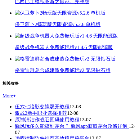
巴西巴士模拟畅游之旅v3.1 完整版
保卫萝卜2畅玩版无限资源v5.2.6 单机版
超级战争机器人免费畅玩版v1.4.6 无限能源版
格雷迪群岛合成建造免费畅玩v2 无限钻石版
相关攻略
More
+
伍六七暗影交锋双开教程
12-08
激战2新手职业选择推荐
12-08
原神清洁作战召回码使用教程
12-07
巽风玩多久能搞到茅台？ 巽风app获取茅台攻略详解
12-
07
远程控制软件推荐高效稳定跨平台
12-07