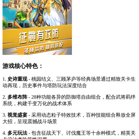
游戏核心特色：
1.
史诗重现
- 桃园结义、三顾茅庐等经典场景通过精致关卡生
动再现，历史事件与塔防玩法深度结合
2.
多维布阵
- 28种功能各异的防御塔自由组合，配合武将羁绊
系统，构建千变万化的战术体系
3.
视觉盛宴
- 采用动态粒子特效技术，百种技能组合释放全屏
大招，呈现震撼战斗场景
4.
多元玩法
- 包含征战天下、讨伐魔王等十余种模式，精英关