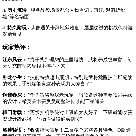
3.
历史沉浸
- 经典战役场景配合人物台词，再现"温酒斩华
雄"等名场面
4.
持久耐玩
- 从普通关卡到地狱难度，层层递进的挑战保持游
戏新鲜度
玩家热评：
江东风云：
"终于找到理想的三国塔防！武将养成线丰富，每
天研究阵型搭配根本停不下来"
卧龙小生：
"技能特效超出预期，特别是武将觉醒技全屏绽放
的效果，手机端能有这种表现力太惊喜了"
铜雀春深：
"作为策略游戏老玩家，很欣赏这种需要预判兵线
的设计，精英关卡要反复调整站位才能三星通关"
辕门射戟：
"离线挂机系统对上班族太友好了，下班就能收获
资源升级武将，平衡性做得确实到位"
洛神轻语：
"收集控大满足！二百多个武将各具特色，Q版造