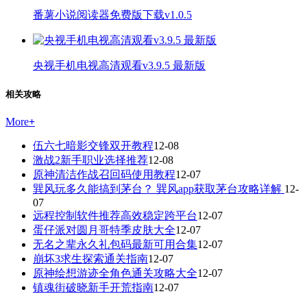
番薯小说阅读器免费版下载v1.0.5
央视手机电视高清观看v3.9.5 最新版
相关攻略
More
+
伍六七暗影交锋双开教程
12-08
激战2新手职业选择推荐
12-08
原神清洁作战召回码使用教程
12-07
巽风玩多久能搞到茅台？ 巽风app获取茅台攻略详解
12-
07
远程控制软件推荐高效稳定跨平台
12-07
蛋仔派对圆月哥特季皮肤大全
12-07
无名之辈永久礼包码最新可用合集
12-07
崩坏3求生探索通关指南
12-07
原神绘想游迹全角色通关攻略大全
12-07
镇魂街破晓新手开荒指南
12-07