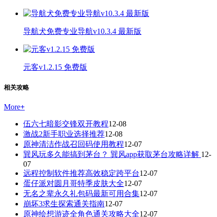
导航犬免费专业导航v10.3.4 最新版
元客v1.2.15 免费版
相关攻略
More
+
伍六七暗影交锋双开教程
12-08
激战2新手职业选择推荐
12-08
原神清洁作战召回码使用教程
12-07
巽风玩多久能搞到茅台？ 巽风app获取茅台攻略详解
12-
07
远程控制软件推荐高效稳定跨平台
12-07
蛋仔派对圆月哥特季皮肤大全
12-07
无名之辈永久礼包码最新可用合集
12-07
崩坏3求生探索通关指南
12-07
原神绘想游迹全角色通关攻略大全
12-07