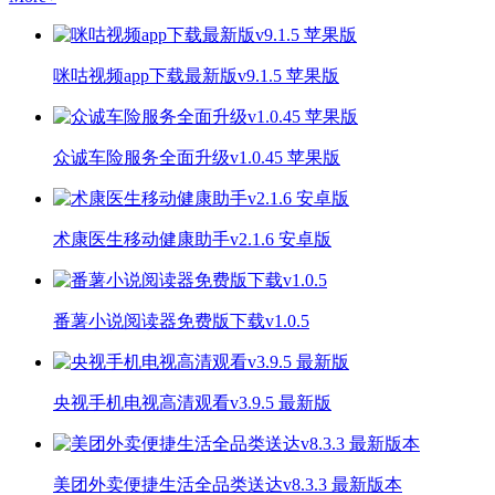
咪咕视频app下载最新版v9.1.5 苹果版
众诚车险服务全面升级v1.0.45 苹果版
术康医生移动健康助手v2.1.6 安卓版
番薯小说阅读器免费版下载v1.0.5
央视手机电视高清观看v3.9.5 最新版
美团外卖便捷生活全品类送达v8.3.3 最新版本