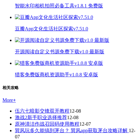
智能水印相机拍照必备工具v1.8.1 免费版
豆瓣App文化生活社区探索v7.51.0
开源阅读自定义书源免费下载v1.0 最新版
猎客免费版商机资源助手v1.0.8 安卓版
相关攻略
More
+
伍六七暗影交锋双开教程
12-08
激战2新手职业选择推荐
12-08
原神清洁作战召回码使用教程
12-07
巽风玩多久能搞到茅台？ 巽风app获取茅台攻略详解
12-
07