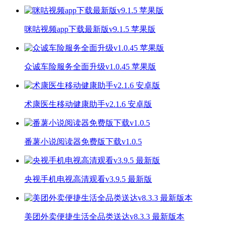
咪咕视频app下载最新版v9.1.5 苹果版
众诚车险服务全面升级v1.0.45 苹果版
术康医生移动健康助手v2.1.6 安卓版
番薯小说阅读器免费版下载v1.0.5
央视手机电视高清观看v3.9.5 最新版
美团外卖便捷生活全品类送达v8.3.3 最新版本