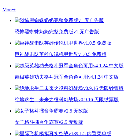
More
+
恐怖黑蜘蛛奶奶完整免费版v1 无广告版
巨神战击队英雄传说机甲世界v1.0.5 免费版
超级英雄功夫格斗冠军全角色可用v4.1.24 中文版
绝地求生二未来之役科幻战场v0.9.16 无限钞票版
女子格斗擂台争霸赛v2.5 无敌版