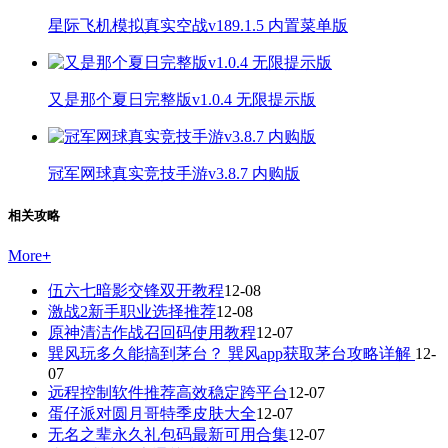
星际飞机模拟真实空战v189.1.5 内置菜单版
又是那个夏日完整版v1.0.4 无限提示版
冠军网球真实竞技手游v3.8.7 内购版
相关攻略
More
+
伍六七暗影交锋双开教程
12-08
激战2新手职业选择推荐
12-08
原神清洁作战召回码使用教程
12-07
巽风玩多久能搞到茅台？ 巽风app获取茅台攻略详解
12-
07
远程控制软件推荐高效稳定跨平台
12-07
蛋仔派对圆月哥特季皮肤大全
12-07
无名之辈永久礼包码最新可用合集
12-07