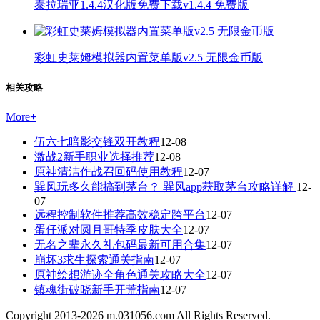
泰拉瑞亚1.4.4汉化版免费下载v1.4.4 免费版
彩虹史莱姆模拟器内置菜单版v2.5 无限金币版
相关攻略
More
+
伍六七暗影交锋双开教程
12-08
激战2新手职业选择推荐
12-08
原神清洁作战召回码使用教程
12-07
巽风玩多久能搞到茅台？ 巽风app获取茅台攻略详解
12-
07
远程控制软件推荐高效稳定跨平台
12-07
蛋仔派对圆月哥特季皮肤大全
12-07
无名之辈永久礼包码最新可用合集
12-07
崩坏3求生探索通关指南
12-07
原神绘想游迹全角色通关攻略大全
12-07
镇魂街破晓新手开荒指南
12-07
Copyright 2013-
2026
m.031056.com All Rights Reserved.