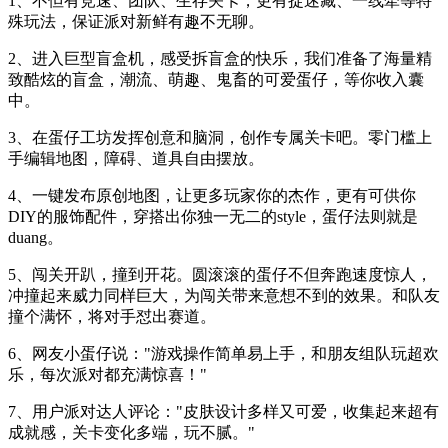
1、不但有竞速、团队、生存关卡，更有捉迷藏、一线牵等特
殊玩法，保证派对新鲜有趣不无聊。
2、进入巨型盲盒机，感受拆盲盒的快乐，我们准备了海量精
致酷炫的盲盒，潮流、萌趣、鬼畜的可爱蛋仔，等你收入囊
中。
3、在蛋仔工坊发挥创意和脑洞，创作专属关卡吧。零门槛上
手编辑地图，障碍、道具自由摆放。
4、一键发布原创地图，让更多玩家你的杰作，更有可供你
DIY的服饰配件，穿搭出你独一无二的style，蛋仔法则就是
duang。
5、闯关开趴，撞到开花。圆滚滚的蛋仔不但奔跑速度惊人，
冲撞起来威力同样巨大，为闯关带来意想不到的效果。和队友
撞个满怀，将对手怼出赛道。
6、网友小蛋仔说："游戏操作简单易上手，和朋友组队玩超欢
乐，每次派对都充满惊喜！"
7、用户派对达人评论："皮肤设计多样又可爱，收集起来超有
成就感，关卡变化多端，玩不腻。"