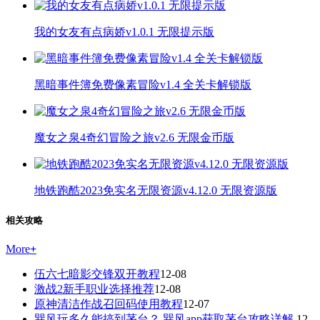
我的女友有点病娇v1.0.1 无限提示版
黑暗事件簿免费像素冒险v1.4 全关卡解锁版
魔女之泉4奇幻冒险之旅v2.6 无限金币版
地铁跑酷2023免实名无限资源v4.12.0 无限资源版
相关攻略
More
+
伍六七暗影交锋双开教程
12-08
激战2新手职业选择推荐
12-08
原神清洁作战召回码使用教程
12-07
巽风玩多久能搞到茅台？ 巽风app获取茅台攻略详解
12-