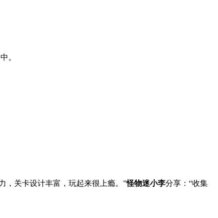
鉴中。
力，关卡设计丰富，玩起来很上瘾。”
怪物迷小李
分享：“收集