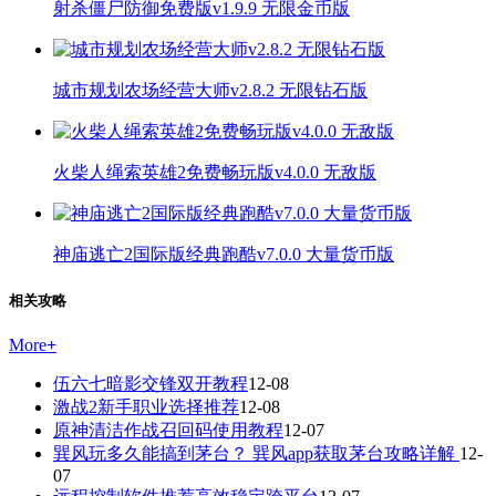
射杀僵尸防御免费版v1.9.9 无限金币版
城市规划农场经营大师v2.8.2 无限钻石版
火柴人绳索英雄2免费畅玩版v4.0.0 无敌版
神庙逃亡2国际版经典跑酷v7.0.0 大量货币版
相关攻略
More
+
伍六七暗影交锋双开教程
12-08
激战2新手职业选择推荐
12-08
原神清洁作战召回码使用教程
12-07
巽风玩多久能搞到茅台？ 巽风app获取茅台攻略详解
12-
07