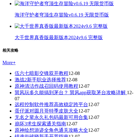
海洋守护者穹顶生存冒险v0.6.19 无限货币版
大千世界真香版最新版本2024v9.6 完整版
相关攻略
More
+
伍六七暗影交锋双开教程
12-08
激战2新手职业选择推荐
12-08
原神清洁作战召回码使用教程
12-07
巽风玩多久能搞到茅台？ 巽风app获取茅台攻略详解
12-
07
远程控制软件推荐高效稳定跨平台
12-07
蛋仔派对圆月哥特季皮肤大全
12-07
无名之辈永久礼包码最新可用合集
12-07
崩坏3求生探索通关指南
12-07
原神绘想游迹全角色通关攻略大全
12-07
镇魂街破晓新手开荒指南
12-07