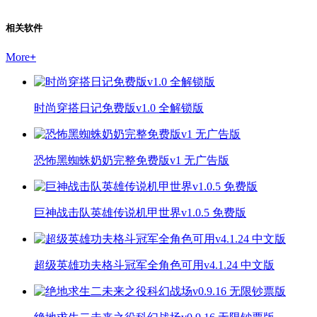
相关软件
More
+
时尚穿搭日记免费版v1.0 全解锁版
恐怖黑蜘蛛奶奶完整免费版v1 无广告版
巨神战击队英雄传说机甲世界v1.0.5 免费版
超级英雄功夫格斗冠军全角色可用v4.1.24 中文版