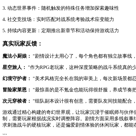
3. 动态世界事件：随机触发的特殊任务增加探索趣味性
4. 社交竞技场：实时匹配对战系统考验战术应变能力
5. 持续内容更新：定期推出新章节和活动保持游戏活力
真实玩家反馈：
魔法小厨娘：
"剧情设计太用心了，每个角色都有独立故事线，
星空旅人：
"作为RPG老玩家，这种深度策略的战斗系统真的
幻境守护者：
"美术风格完全长在我的审美上，每次新场景都忍
冒险家莱恩：
"最惊喜的是不氪金也能玩得很舒服，养成节奏把
次元穿梭者：
"组队副本设计很有创意，需要队友间技能配合，
游戏通过精心构建的奇幻世界观，让玩家沉浸于催眠师与伙伴
制，需要玩家根据战况实时调整阵容。剧情方面采用多线叙事
求刺激战斗的硬核玩家，还是偏爱剧情体验的休闲玩家，都能
```