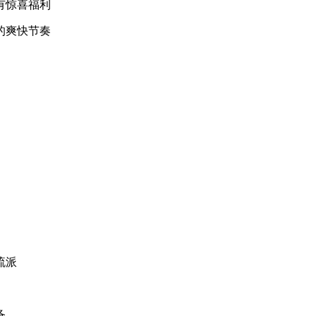
有惊喜福利
的爽快节奏
流派
备