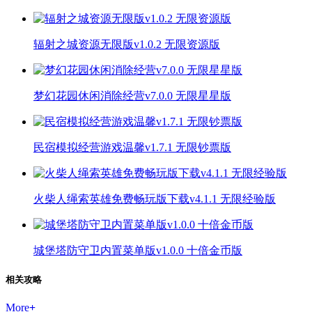
辐射之城资源无限版v1.0.2 无限资源版
梦幻花园休闲消除经营v7.0.0 无限星星版
民宿模拟经营游戏温馨v1.7.1 无限钞票版
火柴人绳索英雄免费畅玩版下载v4.1.1 无限经验版
城堡塔防守卫内置菜单版v1.0.0 十倍金币版
相关攻略
More
+