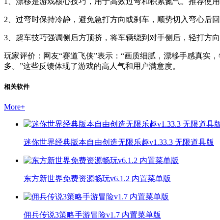
1、漂移是游戏核心技巧，用于高效过弯和积累氮气。推荐使
2、过弯时保持冷静，避免急打方向或刹车，顺势切入弯心后
3、超车技巧强调侧后方顶挤，将车辆绕到对手侧后，轻打方
玩家评价：网友“赛道飞侠”表示：“画质细腻，漂移手感真实，
多。”这些反馈体现了游戏的高人气和用户满意度。
相关软件
More
+
迷你世界经典版本自由创造无限乐趣v1.33.3 无限道具版
东方新世界免费资源畅玩v6.1.2 内置菜单版
佣兵传说3策略手游冒险v1.7 内置菜单版