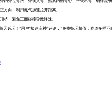
用外内外过弯法：外线入弯、贴紧内侧弯心、平缓出弯，确保流
回正方向，利用氮气加速拉开距离。
向顶挤，避免正面碰撞导致降速。
每天必玩！”用户“极速车神”评论：“免费畅玩超值，赛道多样不