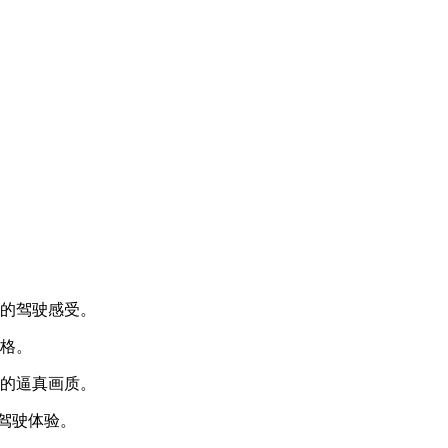
彻的驾驶感受。
风格。
境的逼真画质。
车驾驶体验。