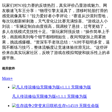
玩家们对N3拉力赛的反馈热烈，真实评价凸显游戏魅力。网
友极速飞车王分享：“物理引擎太逼真了，漂移时轮胎打滑的
感觉就像真车！”拉力爱好者小李评论：“赛道从沙漠到雪地，
每次玩都新鲜刺激，天气变化让比赛充满惊喜。”游戏达人小
刘说：“车辆定制自由度很高，我调校了悬挂，过弯更稳了，
多人在线模式竞技性十足。”新玩家阿强反馈：“操作简单上手
快，画面精美到每个细节都栩栩如生，夜间驾驶加上雨雾效
果，挑战感爆棚。”资深车手老张总结：“AI对手聪明多变，逼
我不断练习技巧，整体流畅度让竞速体验丝滑无比。”这些评
价来自真实玩家社区，反映了游戏在模拟驾驶和娱乐性上的卓
越平衡。
相关软件
More
+
凡人传说修仙无限修为版v1.1.1 无限修为版