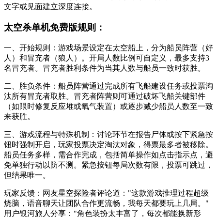
文字或见面建立深度连接。
太空杀单机免费版规则：
一、开始规则：游戏场景设定在太空船上，分为船员阵营（好
人）和冒充者（狼人）。开局人数比例可自定义，最多支持3
名冒充者。冒充者胜利条件为当其人数与船员一致时获胜。
二、胜负条件：船员阵营通过完成所有飞船建设任务或投票淘
汰所有冒充者取胜。冒充者阵营则可通过破坏飞船关键部件
（如限时修复反应堆或氧气装置）或逐步减少船员人数至一致
来获胜。
三、游戏流程与特殊机制：讨论环节在报告尸体或按下紧急按
钮时强制开启，玩家投票决定淘汰对象，得票最多者被移除。
船员任务多样，需合作完成，包括简单操作如点击指示点，避
免单独行动以防不测。紧急按钮每局次数有限，投票可跳过，
但结果唯一。
玩家反馈：网友星空探险者评论道："这款游戏推理过程超级
烧脑，语音聊天让团队合作更流畅，我每天都要玩上几局。"
用户银河旅人分享："角色装扮太丰富了，每次都能换新形