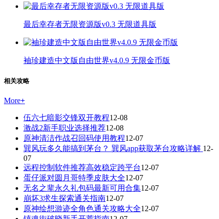
最后幸存者无限资源版v0.3 无限道具版
袖珍建造中文版自由世界v4.0.9 无限金币版
相关攻略
More
+
伍六七暗影交锋双开教程
12-08
激战2新手职业选择推荐
12-08
原神清洁作战召回码使用教程
12-07
巽风玩多久能搞到茅台？ 巽风app获取茅台攻略详解
12-
07
远程控制软件推荐高效稳定跨平台
12-07
蛋仔派对圆月哥特季皮肤大全
12-07
无名之辈永久礼包码最新可用合集
12-07
崩坏3求生探索通关指南
12-07
原神绘想游迹全角色通关攻略大全
12-07
镇魂街破晓新手开荒指南
12-07