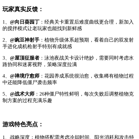
玩家真实反馈：
1、
@向日葵园丁
：经典关卡重置后难度曲线更合理，新加入
的搅拌模式让老玩家也能找到新鲜感
2、
@豌豆神射手
：植物升级体系超预期，看着自己的双发射
手进化成机枪射手特别有成就感
3、
@屋顶征服者
：泳池夜战关卡设计绝妙，需要同时考虑水
路协同和迷雾视野，策略深度拉满
4、
@禅境疗愈师
：花园养成系统很治愈，收集稀有植物过程
中还能降低僵尸袭击频率
5、
@战术大师
：26种僵尸特性鲜明，每次失败后调整植物克
制方案的过程充满乐趣
游戏特色亮点：
1、战略深度：植物搭配需考虑冷却时间、阳光消耗和攻击特