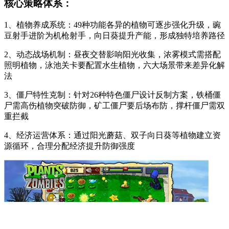
核心策略体系：
1、植物养成系统：49种功能各异的植物可逐步强化升级，豌
豆射手进阶为机枪射手，向日葵提升产能，形成独特培养路径
2、动态战场机制：昼夜交替影响阳光收集，浓雾模式需搭配
照明植物，泳池关卡要配置水生植物，六大场景带来差异化解
法
3、僵尸特性克制：针对26种特色僵尸设计反制方案，铁桶僵
尸需高伤植物突破防御，矿工僵尸要后场布防，撑杆僵尸需双
重拦截
4、经济运营体系：通过阳光蘑菇、双子向日葵等植物建立资
源循环，合理分配经济提升防御强度