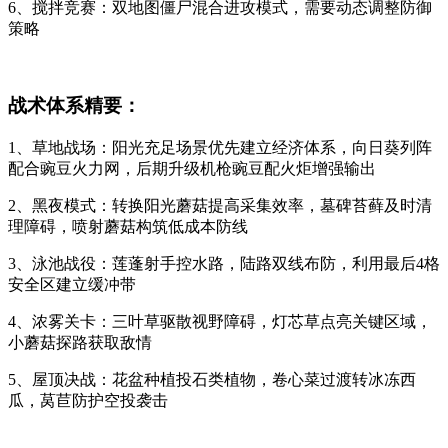
6、搅拌竞赛：双地图僵尸混合进攻模式，需要动态调整防御
策略
战术体系精要：
1、草地战场：阳光充足场景优先建立经济体系，向日葵列阵
配合豌豆火力网，后期升级机枪豌豆配火炬增强输出
2、黑夜模式：转换阳光蘑菇提高采集效率，墓碑苔藓及时清
理障碍，喷射蘑菇构筑低成本防线
3、泳池战役：莲蓬射手控水路，陆路双线布防，利用最后4格
安全区建立缓冲带
4、浓雾关卡：三叶草驱散视野障碍，灯芯草点亮关键区域，
小蘑菇探路获取敌情
5、屋顶决战：花盆种植投石类植物，卷心菜过渡转冰冻西
瓜，莴苣防护空投袭击