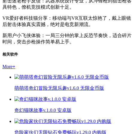
射击迷老枪手反馈：武器系统设计专业，从冲锋枪到狙击枪各
具特色，僚机竞技模式创新十足。
VR爱好者科技猫分享：移动端与VR互联太惊艳了，戴上眼镜
后射击体验真实震撼，绝对是电竞新潮流。
新用户小飞侠体验：一局三分钟的掌上反恐节奏快，适合碎片
时间，突击步枪操作简单易上手。
相关软件
More
+
萌萌塔奇幻冒险无限乐趣v1.6.0 无限金币版
奇幻猫咪故事v.1.0.0 安卓版
危险家伙们无限钻石免费畅玩v1.29.0 内购版