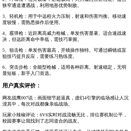
狭窄通道遭遇战，利用地形优势制敌。
3、轻机枪：用于中远程火力压制，射速和伤害均衡。移动速
度较慢，需熟悉操作后使用。
4、霰弹枪：近距离高威力枪械，单发伤害显著。适合速战速
决，但远距离命中率低，需技巧掌握。
5、狙击枪：单发伤害最高，开镜操作独特。可通过瞬镜或盲
狙技巧提升反应，需要练习熟练度。
6、突击步枪：全能型枪械，适用各种距离。射速稳定，无明
显短板，新手入门首选。
用户真实评价：
网友战鹰007说：画面细节超逼真，虚幻4引擎的临场感让人沉
浸其中，每次对战都像亲临战场。
玩家小辣椒评论：6V6实时对战流畅无比，排位赛机制公平，
校园赛事让我找到了志同道合的战友。