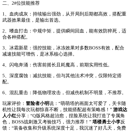
二、2#位技能推荐
1、血肉成灰：持续输出强劲，从开局到后期都高效，搭配重
武器效果最佳，是输出首选。
2、嗜血打击：中规中矩，提供瞬间回血，能有效防猝死，适
合各种搭配。
3、冰霜新星：强控技能，冰冻效果对多数BOSS有效，配合
减速技能可增伤，是冰系核心选择。
4、闪电奔涌：伤害前摇长且耗魔高，前期实用性低。
5、深度腐蚀：减抗技能，但与其他法术冲突，仅限特定搭
配。
6、混乱重击：降低物理攻击，但减伤机制不明显，不推荐。
玩家评价：
冒险者小明
说：“萌萌塔的画面太可爱了，关卡随
机性让我每次玩都惊喜不断，技能搭配超有策略感！”
游戏达
人小红
分享：“Q版风格超治愈，捏脸系统让我打造了专属角
色，BOSS战刺激又考验技巧，强力推荐！”
塔楼勇士小李
反
馈：“装备收集和升级系统深度十足，我沉迷了好几天，免费