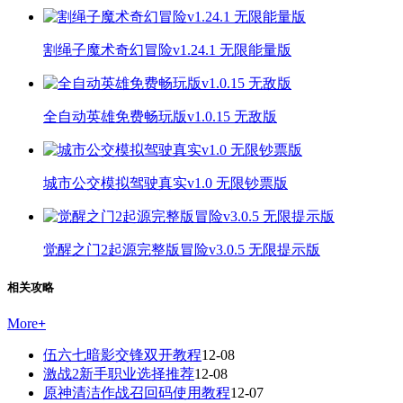
割绳子魔术奇幻冒险v1.24.1 无限能量版
全自动英雄免费畅玩版v1.0.15 无敌版
城市公交模拟驾驶真实v1.0 无限钞票版
觉醒之门2起源完整版冒险v3.0.5 无限提示版
相关攻略
More
+
伍六七暗影交锋双开教程
12-08
激战2新手职业选择推荐
12-08
原神清洁作战召回码使用教程
12-07