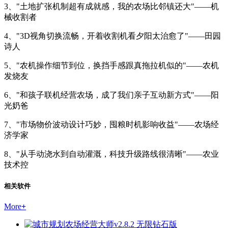
3、"土地扩张机制超有成就感，我的农场比邻镇还大"——机
械收割者
4、"3D视角切换流畅，开着收割机看夕阳太治愈了"——田园
诗人
5、"农机操作细节到位，换挡手感跟真拖拉机似的"——农机
发烧友
6、"和孩子联机经营农场，成了我们亲子互动新方式"——阳
光奶爸
7、"市场物价波动设计巧妙，囤粮时机影响收益"——农场经
济学家
8、"从手动浇水到自动灌溉，科技升级路线很清晰"——农业
技术控
相关软件
More
+