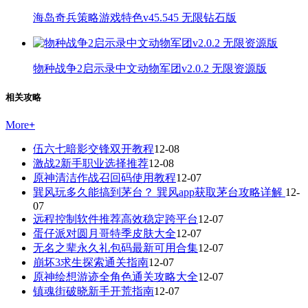
海岛奇兵策略游戏特色v45.545 无限钻石版
物种战争2启示录中文动物军团v2.0.2 无限资源版
相关攻略
More
+
伍六七暗影交锋双开教程
12-08
激战2新手职业选择推荐
12-08
原神清洁作战召回码使用教程
12-07
巽风玩多久能搞到茅台？ 巽风app获取茅台攻略详解
12-
07
远程控制软件推荐高效稳定跨平台
12-07
蛋仔派对圆月哥特季皮肤大全
12-07
无名之辈永久礼包码最新可用合集
12-07
崩坏3求生探索通关指南
12-07
原神绘想游迹全角色通关攻略大全
12-07
镇魂街破晓新手开荒指南
12-07