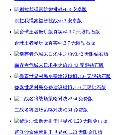
别拉我绳索益智挑战v0.3 安卓版
台球王者畅玩版真实v4.3.7 无限钻石版
幸存者危城末日求生之旅v3.42 无限钻石版
像素世界村民免费建设模拟v1.0 无限钻石版
二战名将战场策略对决v234 免费版
帮派沙盒像素射击世界v0.1.23 无限金币版