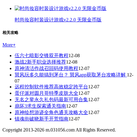
时尚妆容时装设计游戏v2.2.0 无限金币版
相关攻略
More
+
伍六七暗影交锋双开教程
12-08
激战2新手职业选择推荐
12-08
原神清洁作战召回码使用教程
12-07
巽风玩多久能搞到茅台？ 巽风app获取茅台攻略详解
12-
07
远程控制软件推荐高效稳定跨平台
12-07
蛋仔派对圆月哥特季皮肤大全
12-07
无名之辈永久礼包码最新可用合集
12-07
崩坏3求生探索通关指南
12-07
原神绘想游迹全角色通关攻略大全
12-07
镇魂街破晓新手开荒指南
12-07
Copyright 2013-
2026
m.031056.com All Rights Reserved.