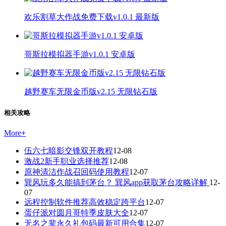
欢乐割草大作战免费下载v1.0.1 最新版
哥斯拉模拟器手游v1.0.1 安卓版
越野赛车无限金币版v2.15 无限钻石版
相关攻略
More
+
伍六七暗影交锋双开教程
12-08
激战2新手职业选择推荐
12-08
原神清洁作战召回码使用教程
12-07
巽风玩多久能搞到茅台？ 巽风app获取茅台攻略详解
12-
07
远程控制软件推荐高效稳定跨平台
12-07
蛋仔派对圆月哥特季皮肤大全
12-07
无名之辈永久礼包码最新可用合集
12-07