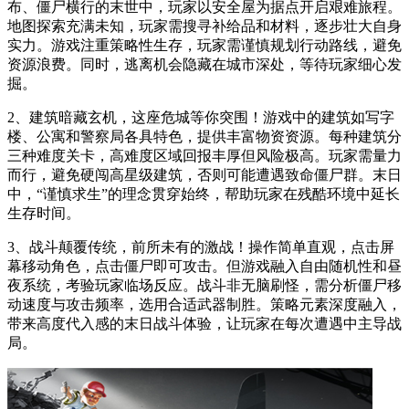
布、僵尸横行的末世中，玩家以安全屋为据点开启艰难旅程。
地图探索充满未知，玩家需搜寻补给品和材料，逐步壮大自身
实力。游戏注重策略性生存，玩家需谨慎规划行动路线，避免
资源浪费。同时，逃离机会隐藏在城市深处，等待玩家细心发
掘。
2、建筑暗藏玄机，这座危城等你突围！游戏中的建筑如写字
楼、公寓和警察局各具特色，提供丰富物资资源。每种建筑分
三种难度关卡，高难度区域回报丰厚但风险极高。玩家需量力
而行，避免硬闯高星级建筑，否则可能遭遇致命僵尸群。末日
中，“谨慎求生”的理念贯穿始终，帮助玩家在残酷环境中延长
生存时间。
3、战斗颠覆传统，前所未有的激战！操作简单直观，点击屏
幕移动角色，点击僵尸即可攻击。但游戏融入自由随机性和昼
夜系统，考验玩家临场反应。战斗非无脑刷怪，需分析僵尸移
动速度与攻击频率，选用合适武器制胜。策略元素深度融入，
带来高度代入感的末日战斗体验，让玩家在每次遭遇中主导战
局。