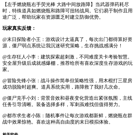
【左手燃烧瓶右手荧光棒 大路中间放路障】当武器弹药耗尽
时，特殊道具如燃烧瓶和路障可扭转战局。它们易于制作且用
途广泛，帮助玩家在资源匮乏时建立防御优势。
玩家真实反馈：
@末日探险者小王：游戏设计太逼真了，每次出门都得算好资
源，僵尸弱点系统让我沉迷研究策略，生存挑战感满分！
@生存狂人小李：建筑探索超刺激，不同难度关卡考验智慧。
安全屋升级后成就感爆棚，推荐给所有喜欢深度生存游戏的玩
家。
@冒险先锋小张：战斗操作简单但策略性强，用木棍打三星房
成功脱险时超爽。道具系统实用，路障救了我好几次命。
@僵尸克手小刘：背景音效和昼夜变化营造出紧张氛围，主线
任务引导清晰。装备选择多样，军刺虽难找但值得努力。
@都市求生者小陈：随机事件让每次游戏都新鲜，燃烧瓶在群
战中效果惊艳。喜欢这种高自由度的末日模拟体验。
相关软件