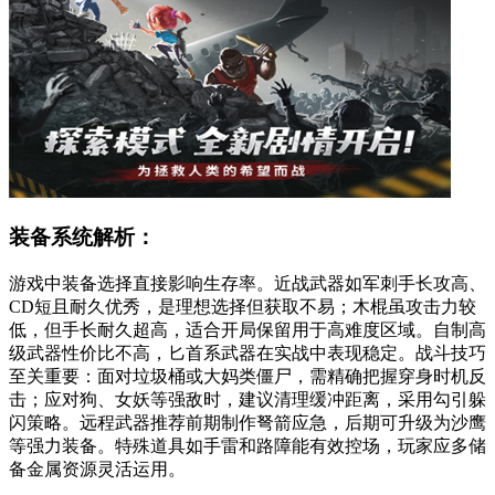
装备系统解析：
游戏中装备选择直接影响生存率。近战武器如军刺手长攻高、
CD短且耐久优秀，是理想选择但获取不易；木棍虽攻击力较
低，但手长耐久超高，适合开局保留用于高难度区域。自制高
级武器性价比不高，匕首系武器在实战中表现稳定。战斗技巧
至关重要：面对垃圾桶或大妈类僵尸，需精确把握穿身时机反
击；应对狗、女妖等强敌时，建议清理缓冲距离，采用勾引躲
闪策略。远程武器推荐前期制作弩箭应急，后期可升级为沙鹰
等强力装备。特殊道具如手雷和路障能有效控场，玩家应多储
备金属资源灵活运用。