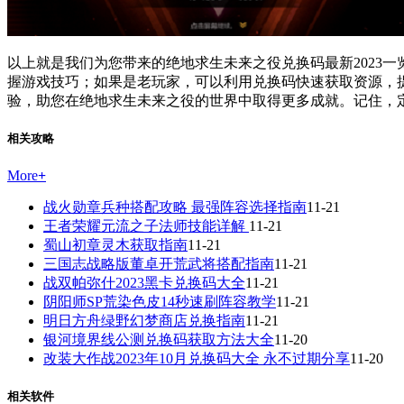
以上就是我们为您带来的绝地求生未来之役兑换码最新2023
握游戏技巧；如果是老玩家，可以利用兑换码快速获取资源，
验，助您在绝地求生未来之役的世界中取得更多成就。记住，
相关攻略
More
+
战火勋章兵种搭配攻略 最强阵容选择指南
11-21
王者荣耀元流之子法师技能详解
11-21
蜀山初章灵木获取指南
11-21
三国志战略版董卓开荒武将搭配指南
11-21
战双帕弥什2023黑卡兑换码大全
11-21
阴阳师SP荒染色皮14秒速刷阵容教学
11-21
明日方舟绿野幻梦商店兑换指南
11-21
银河境界线公测兑换码获取方法大全
11-20
改装大作战2023年10月兑换码大全 永不过期分享
11-20
相关软件