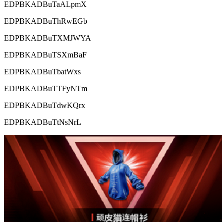
EDPBKADBuTaALpmX
EDPBKADBuThRwEGb
EDPBKADBuTXMJWYA
EDPBKADBuTSXmBaF
EDPBKADBuTbatWxs
EDPBKADBuTTFyNTm
EDPBKADBuTdwKQrx
EDPBKADBuTtNsNrL