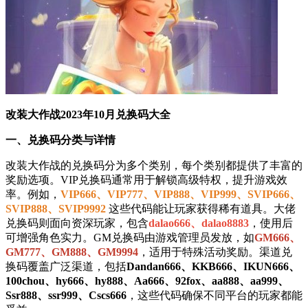
改装大作战2023年10月兑换码大全
一、兑换码分类与详情
改装大作战的兑换码分为多个类别，每个类别都提供了丰富的
奖励选项。VIP兑换码通常用于解锁高级特权，提升游戏效
率。例如，
VIP666、VIP777、VIP888、VIP999、SVIP666、
SVIP888、SVIP9992
这些代码能让玩家获得稀有道具。大佬
兑换码则面向资深玩家，包含
dalao666、dalao8883
，使用后
可增强角色实力。GM兑换码由游戏管理员发放，如
GM666、
GM777、GM888、GM9994
，适用于特殊活动奖励。渠道兑
换码覆盖广泛渠道，包括
Dandan666、KKB666、IKUN666、
100chou、hy666、hy888、Aa666、92fox、aa888、aa999、
Ssr888、ssr999、Cscs666
，这些代码确保不同平台的玩家都能