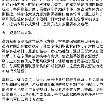
但遇到强力关卡时需针对性提升战力。神秘之塔是周期性挑战
玩法，每周刷新进度，层数越高奖励越丰厚，建议保留体力定
期挑战。特别注意战力瓶颈期需要回归角色培养，通过技能升
级和装备强化突破关卡限制。日常活动中还包含限时挑战副
本，提供专属养成素材，是提升战力的重要补充途径。
五、资源管理方案
高效获取资源需建立系统化方案：首先确保完成每日任务链，
虽流程固定但收益稳定；其次专注刷取素材副本，针对性获取
神使突破材料；最后积极参与竞技场挑战，通过匹配对战积累
代币，可在专属商店兑换稀有资源。建议新手设置资源优先
级，主力角色优先享用高级素材，辅助角色使用基础资源过
渡。每周记得领取登录奖励和成就奖励，这些免费资源能有效
加速成长进程。
掌握以上核心要点，新手玩家可快速构建战斗体系，避免资源
错配和阵容缺陷。游戏初期着重理解神使机制与职业配合，中
期深化角色培养与资源规划，后期专注高难度内容挑战。坚持
日常积累，合理分配养成资源，每位玩家都能在破晓序列的世
界中书写自己的传奇篇章。