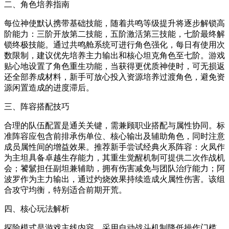
二、角色培养指南
每位神使默认携带基础技能，随着共鸣等级提升将逐步解锁高
阶能力：三阶开放第二技能，五阶激活第三技能，七阶最终解
锁终极技能。通过共鸣舱系统可进行角色强化，每日有使用次
数限制，建议优先培养主力输出和核心坦克角色至七阶。游戏
贴心地设置了角色重生功能，当获得更优质神使时，可无损返
还全部养成材料，新手可放心投入资源培养过渡角色，避免资
源闲置造成的进度滞后。
三、阵容搭配技巧
合理的队伍配置是通关关键，需兼顾职业搭配与属性协同。标
准阵容应包含前排承伤单位、核心输出及辅助角色，同时注意
成员属性间的增益效果。推荐新手尝试经典火系阵容：火凤作
为主坦具备卓越生存能力，其重生觉醒机制可提供二次作战机
会；饕鬄担任副坦兼辅助，拥有伤害减免与团队治疗能力；阿
波罗作为主力输出，通过灼烧效果持续造成火属性伤害。该组
合攻守均衡，特别适合前期开荒。
四、核心玩法解析
探险模式是游戏主线内容，采用自动战斗机制降低操作门槛，