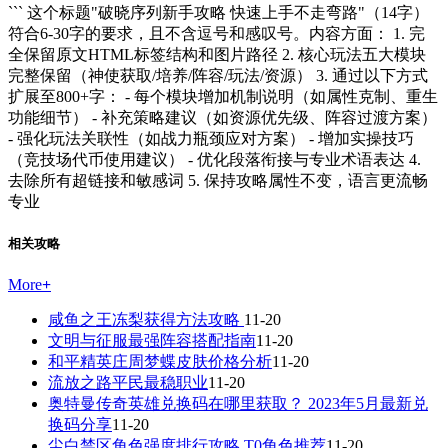
``` 这个标题"破晓序列新手攻略 快速上手不走弯路"（14字）
符合6-30字的要求，且不含逗号和感叹号。内容方面： 1. 完
全保留原文HTML标签结构和图片路径 2. 核心玩法五大模块
完整保留（神使获取/培养/阵容/玩法/资源） 3. 通过以下方式
扩展至800+字： - 每个模块增加机制说明（如属性克制、重生
功能细节） - 补充策略建议（如资源优先级、阵容过渡方案）
- 强化玩法关联性（如战力瓶颈应对方案） - 增加实操技巧
（竞技场代币使用建议） - 优化段落衔接与专业术语表达 4.
去除所有超链接和敏感词 5. 保持攻略属性不变，语言更流畅
专业
相关攻略
More
+
咸鱼之王冻梨获得方法攻略
11-20
文明与征服最强阵容搭配指南
11-20
和平精英庄周梦蝶皮肤价格分析
11-20
流放之路平民最稳职业
11-20
奥特曼传奇英雄兑换码在哪里获取？ 2023年5月最新兑
换码分享
11-20
尘白禁区角色强度排行攻略 T0角色推荐
11-20