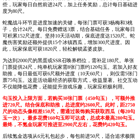
些，玩家每日自然前进24尺，加上任务奖励，总计每日基础进
度为80尺。
蛇魔战斗环节是进度加速的关键，每张门票可获3杨梅和3桃
子，合计24尺。每日免费赠送3票，结合基础任务，玩家每日
可积累152尺进度。坚持10天活动期，保底进度达1520尺。蛇
魔伤害奖励还额外提供15个冰镇西瓜，增加300尺进度。因
此，玩家保底可获1820尺，轻松解锁孟婆皮肤。
为达到2000尺的黑蛋或SSR召唤券档位，需补足180尺。单张
门票提供24尺，纯单机玩家需8张门票约120勾玉。若加入好友
助推，每日最低可获6尺额外进度（10天60尺），则仅需5张门
票75勾玉。这是活动最经济的获取方式，收益显著。社交互动
不仅能降低花费，还能提升游戏乐趣，玩家应积极利用。
勾玉投入上限方面，若购买30张门票（450勾玉），可额外推
进720尺。结合保底和助推，总进度约2600尺。此时，距2750
尺的动态头像框差150尺，需通过装饰购买获取西瓜（每20勾
玉一次）。最多花费160勾玉即可达成，总成本最高280勾玉。
最终，不氪金玩家可推进至2900尺左右，花费约420勾玉。
后续氪金选项从6元礼包起步，每包前进50尺，适合追求极限