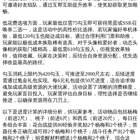
可邀请好友组队，通过互帮互助提升效率，使奖励获取更加顺
畅。
低花费选项方面，玩家最低仅需75勾玉即可获得黑蛋或SSR召
唤券二选一，这是活动中的高性价比选择。若玩家偏好单机体
验，最低120勾玉也能达成目标。通过合理利用门票和助推，
玩家能以极低成本换取稀有道具。对于头像框爱好者，动态头
像框的获取门槛稍高，最低需610勾玉投入，但视觉效果独
特，值得收藏。玩家在决策时，应结合自身资源分配，优先选
择收益最高的路径。
勾玉消耗上限约为420勾玉，可推进至2900尺左右，后续进度
需通过氪金礼包实现。每6元礼包提供50尺进度，适合追求御
魂加成或高级资源的大佬玩家。活动设置了清晰的消费梯度，
避免玩家盲目投入。玩家需评估自身目标，理性选择是否继续
推进，以确保资源用在刀刃上。
以下是进度计算的详细分析，供玩家参考。活动物品包括杨梅
（前进2尺）、桃子（前进6尺）和西瓜（前进20尺）。每日任
务组合丰富：花合战提供80经验并奖励2个杨梅和2个桃子；答
题任务正确完成可得2个杨梅和1个桃子；战斗任务产出2个杨
梅和2个桃子；捐觉醒材料赠送1个杨梅和2个桃子。综合这