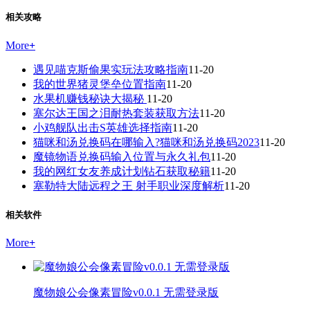
相关攻略
More
+
遇见喵克斯偷果实玩法攻略指南
11-20
我的世界猪灵堡垒位置指南
11-20
水果机赚钱秘诀大揭秘
11-20
塞尔达王国之泪耐热套装获取方法
11-20
小鸡舰队出击S英雄选择指南
11-20
猫咪和汤兑换码在哪输入?猫咪和汤兑换码2023
11-20
魔镜物语兑换码输入位置与永久礼包
11-20
我的网红女友养成计划钻石获取秘籍
11-20
塞勒特大陆远程之王 射手职业深度解析
11-20
相关软件
More
+
魔物娘公会像素冒险v0.0.1 无需登录版