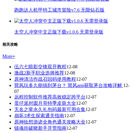
跑跑达人机甲特工城市冒险v7.6 无限钻石版
太空人冲突中文正版下载v1.0.6 无需登录版
相关攻略
More
+
伍六七暗影交锋双开教程
12-08
激战2新手职业选择推荐
12-08
原神清洁作战召回码使用教程
12-07
巽风玩多久能搞到茅台？ 巽风app获取茅台攻略详解
12-
07
远程控制软件推荐高效稳定跨平台
12-07
蛋仔派对圆月哥特季皮肤大全
12-07
无名之辈永久礼包码最新可用合集
12-07
崩坏3求生探索通关指南
12-07
原神绘想游迹全角色通关攻略大全
12-07
镇魂街破晓新手开荒指南
12-07