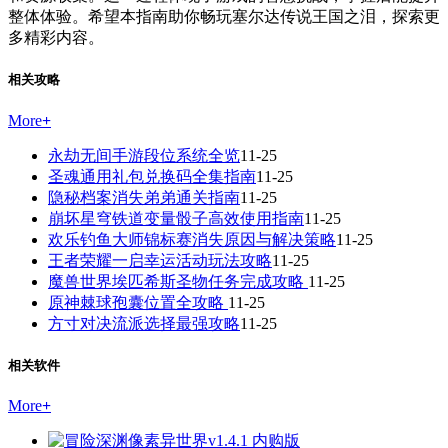
整体体验。希望本指南助你畅玩塞尔达传说王国之泪，探索更
多精彩内容。
相关攻略
More
+
永劫无间手游段位系统全览
11-25
圣魂通用礼包兑换码全集指南
11-25
隐秘档案消失弟弟通关指南
11-25
崩坏星穹铁道变量骰子高效使用指南
11-25
欢乐钓鱼大师锦标赛消失原因与解决策略
11-25
王者荣耀一启幸运活动玩法攻略
11-25
魔兽世界埃匹希斯圣物任务完成攻略
11-25
原神棘球孢囊位置全攻略
11-25
方寸对决流派选择最强攻略
11-25
相关软件
More
+