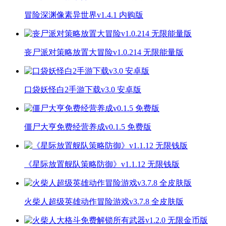
冒险深渊像素异世界v1.4.1 内购版
丧尸派对策略放置大冒险v1.0.214 无限能量版
口袋妖怪白2手游下载v3.0 安卓版
僵尸大亨免费经营养成v0.1.5 免费版
《星际放置舰队策略防御》v1.1.12 无限钱版
火柴人超级英雄动作冒险游戏v3.7.8 全皮肤版