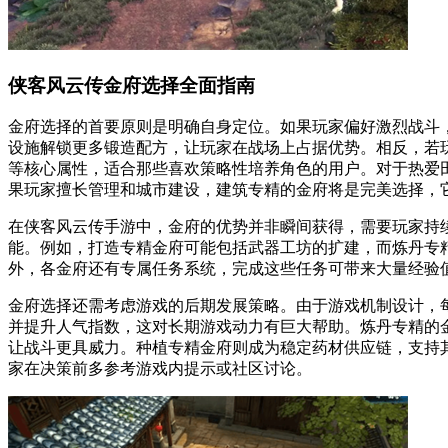
侠客风云传金府选择全面指南
金府选择的首要原则是明确自身定位。如果玩家偏好激烈战斗
设施解锁更多锻造配方，让玩家在战场上占据优势。相反，若
等核心属性，适合那些喜欢策略性培养角色的用户。对于热爱
果玩家擅长管理和城市建设，建筑专精的金府将是完美选择，
在侠客风云传手游中，金府的优势并非瞬间获得，需要玩家持
能。例如，打造专精金府可能包括武器工坊的扩建，而炼丹专
外，各金府还有专属任务系统，完成这些任务可带来大量经验
金府选择还需考虑游戏的后期发展策略。由于游戏机制设计，
并提升人气指数，这对长期游戏动力有巨大帮助。炼丹专精的
让战斗更具威力。种植专精金府则成为稳定药材供应链，支持
家在决策前多参考游戏内提示或社区讨论。