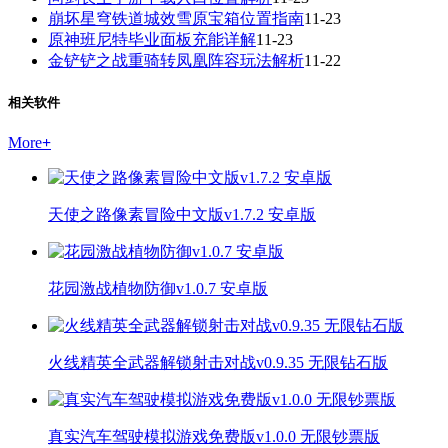
崩坏星穹铁道城效雪原宝箱位置指南
11-23
原神班尼特毕业面板充能详解
11-23
金铲铲之战重骑转凤凰阵容玩法解析
11-22
相关软件
More
+
天使之路像素冒险中文版v1.7.2 安卓版
花园激战植物防御v1.0.7 安卓版
火线精英全武器解锁射击对战v0.9.35 无限钻石版
真实汽车驾驶模拟游戏免费版v1.0.0 无限钞票版