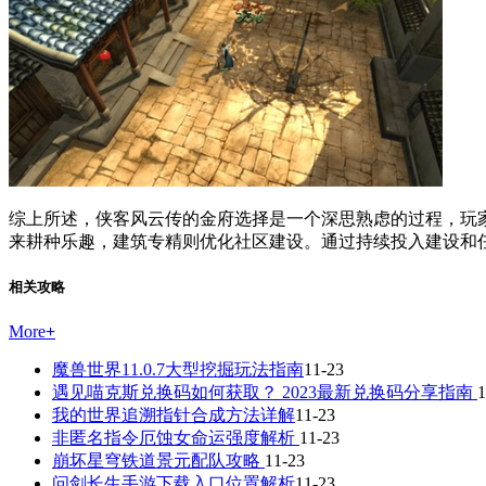
综上所述，侠客风云传的金府选择是一个深思熟虑的过程，玩
来耕种乐趣，建筑专精则优化社区建设。通过持续投入建设和
相关攻略
More
+
魔兽世界11.0.7大型挖掘玩法指南
11-23
遇见喵克斯兑换码如何获取？ 2023最新兑换码分享指南
1
我的世界追溯指针合成方法详解
11-23
非匿名指令厄蚀女命运强度解析
11-23
崩坏星穹铁道景元配队攻略
11-23
问剑长生手游下载入口位置解析
11-23