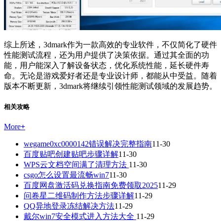
综上所述，3dmark作为一款高效的专业软件，不仅简化了硬件
性能测试流程，还为用户提供了决策依据。通过其全面的功
能，用户能深入了解设备状态，优化系统性能，延长硬件寿
命。无论是游戏爱好者还是专业设计师，都能从中受益。随着
版本不断更新，3dmark将继续引领性能测试领域的发展趋势。
相关攻略
More
+
wegame0xc0000142错误解决完整指南
11-30
百度贴吧创建贴吧步骤详解
11-30
WPS云文档空间满了清理方法
11-30
csgo怎么设置最流畅win7
11-30
百度网盘激活码兑换指南免费领取2025
11-29
问卷星二维码制作方法步骤详解
11-29
QQ异地登录冻结解决方法
11-29
戴尔win7安全模式进入方法大全
11-29