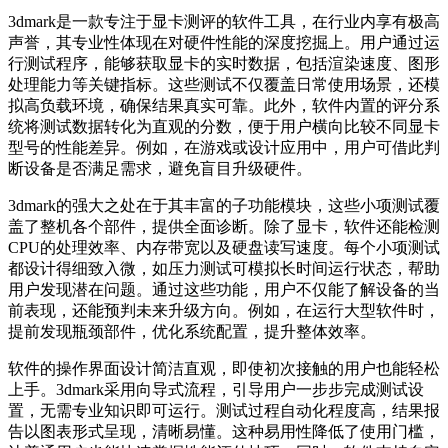
3dmark是一款专注于显卡测评的软件工具，在行业内享有极高
声誉，其专业性体现在对硬件性能的深度挖掘上。用户通过运
行测试程序，能够获取显卡的实时数据，包括渲染速度、图形
处理能力等关键指标。这些测试不仅覆盖日常使用场景，还模
拟高负载环境，确保结果真实可靠。此外，软件内置的评分系
统将测试数据转化为直观的分数，便于用户横向比较不同显卡
型号的性能差异。例如，在游戏或设计应用中，用户可借此判
断设备是否满足需求，避免盲目升级硬件。
3dmark的强大之处在于其丰富的子功能模块，这些小项测试覆
盖了整机各个部件，提供全面诊断。除了显卡，软件还能检测
CPU的处理效率、内存带宽以及硬盘读写速度。每个小项测试
都设计得细致入微，如压力测试可模拟长时间运行状态，帮助
用户发现潜在问题。通过这些功能，用户不仅能了解设备的当
前表现，还能预判未来升级方向。例如，在运行大型软件时，
提前发现瓶颈部件，优化系统配置，提升整体效率。
软件的操作界面设计简洁直观，即使初次接触的用户也能轻松
上手。3dmark采用向导式流程，引导用户一步步完成测试设
置，无需专业知识即可运行。测试过程自动化程度高，结果报
告以图表形式呈现，清晰易懂。这种易用性降低了使用门槛，