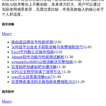
则在AI技术整合上不断创新，未来潜力巨大。用户可以通过
实际使用感受差异，无需过度比较，毕竟高效输入的核心在于
个人舒适度。
相关攻略
More
+
路由器品牌信号性能评测
12-01
5e对战平台改名卡获取攻略与免费领取技巧
12-01
Excel平均数公式操作指南
12-01
3dmark软件功能与性能测试解析
11-30
wegame0xc0000142错误解决完整指南
11-30
百度贴吧创建贴吧步骤详解
11-30
WPS云文档空间满了清理方法
11-30
csgo怎么设置最流畅win7
11-30
百度网盘激活码兑换指南免费领取2025
11-29
相关软件
More
+