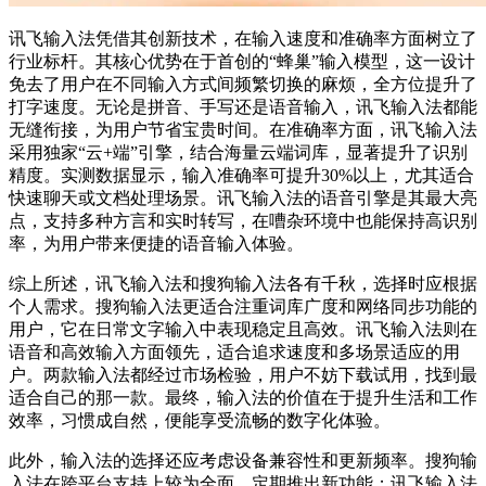
讯飞输入法凭借其创新技术，在输入速度和准确率方面树立了
行业标杆。其核心优势在于首创的“蜂巢”输入模型，这一设计
免去了用户在不同输入方式间频繁切换的麻烦，全方位提升了
打字速度。无论是拼音、手写还是语音输入，讯飞输入法都能
无缝衔接，为用户节省宝贵时间。在准确率方面，讯飞输入法
采用独家“云+端”引擎，结合海量云端词库，显著提升了识别
精度。实测数据显示，输入准确率可提升30%以上，尤其适合
快速聊天或文档处理场景。讯飞输入法的语音引擎是其最大亮
点，支持多种方言和实时转写，在嘈杂环境中也能保持高识别
率，为用户带来便捷的语音输入体验。
综上所述，讯飞输入法和搜狗输入法各有千秋，选择时应根据
个人需求。搜狗输入法更适合注重词库广度和网络同步功能的
用户，它在日常文字输入中表现稳定且高效。讯飞输入法则在
语音和高效输入方面领先，适合追求速度和多场景适应的用
户。两款输入法都经过市场检验，用户不妨下载试用，找到最
适合自己的那一款。最终，输入法的价值在于提升生活和工作
效率，习惯成自然，便能享受流畅的数字化体验。
此外，输入法的选择还应考虑设备兼容性和更新频率。搜狗输
入法在跨平台支持上较为全面，定期推出新功能；讯飞输入法