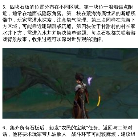
5、四块石板的位置分布在不同区域。第一块位于浪船锚点附
近，通常在地面或隐蔽角落。第二块在荒海海底世界的断船残
骸中，玩家需潜水探索，注意氧气管理。第三块同样在荒海下
方区域，可能靠近珊瑚群或沉船。第四块位于甘甜村的村长家
水井下方，需进入水井并解决简单谜题。每块石板都关联着游
戏背景故事，收集过程可加深对世界观的理解。
6、集齐所有石板后，触发“农民的宝藏”任务。返回与二郎对
话，他将要求玩家带几波敌人，战斗环节可能较麻烦，建议组