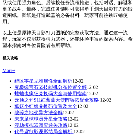
队或使用强力角色。后续按任务流程推进，包括对话、解谜和
更多战斗。最终，完成任务链即可获得单手剑天目影打刀的锻
造图纸。图纸是打造武器的必备材料，玩家可前往铁匠铺使
用。
以上便是原神天目影打刀图纸的完整获取方法。通过这一流
程，玩家不仅能获得强力武器，还能体验丰富的探索内容。希
望本指南对各位冒险者有所帮助。
相关攻略
More
+
绝区零星见雅属性全面解析
12-02
究极绿宝石55技能机分布位置全解
12-02
蛐蛐也疯狂兑换码大全与使用指南
12-02
云顶之弈S11红蓝蓝天使阵容搭配全攻略
12-02
狐妖小红娘兑换码位置及大全
12-02
破碎之地变异方法全解
12-02
未来足球球员升星全攻略
12-02
渡劫模拟器寂灭通关攻略
12-02
代号鸢欲影谍影结局全解析
12-02