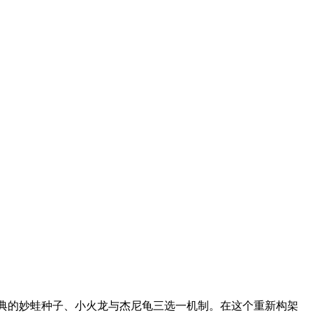
经典的妙蛙种子、小火龙与杰尼龟三选一机制。在这个重新构架