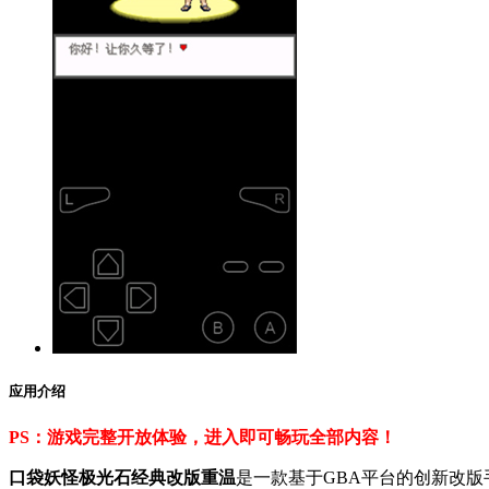
应用介绍
PS：游戏完整开放体验，进入即可畅玩全部内容！
口袋妖怪极光石经典改版重温
是一款基于GBA平台的创新改