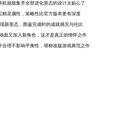
单机就能集齐全部进化形态的设计太贴心了
配精灵属性，策略性比官方版本更有深度
发现新形态，图鉴完成时的成就感无与伦比
名场面又加入新角色，这才是真正的情怀之作
计合理不影响平衡性，堪称改版游戏典范之作