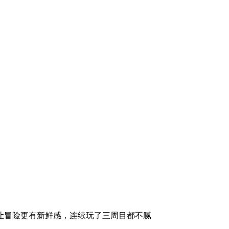
让冒险更有新鲜感，连续玩了三周目都不腻