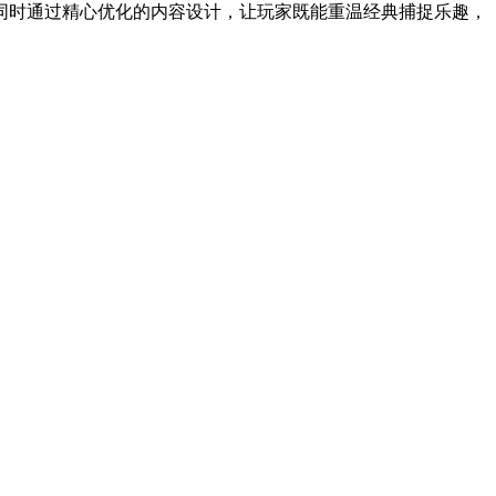
同时通过精心优化的内容设计，让玩家既能重温经典捕捉乐趣，