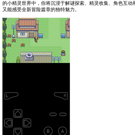
的小精灵世界中，你将沉浸于解谜探索、精灵收集、角色互动
又能感受全新冒险篇章的独特魅力。