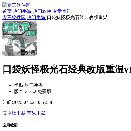
首页
热门手游
热门软件
文章资讯
零三软件园
热门手游
口袋妖怪极光石经典改版重温
口袋妖怪极光石经典改版重温v1.
类型:
热门手游
版本:
v1.6.2 免费版
时间:
2026-07-02 10:55:38
安卓版下载
苹果下载
应用截图