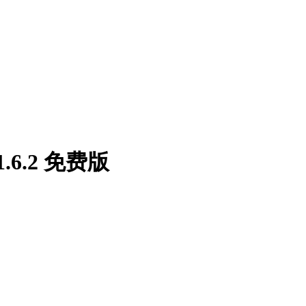
6.2 免费版