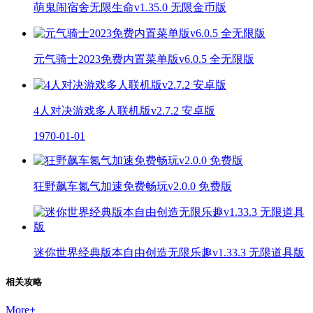
萌鬼闹宿舍无限生命v1.35.0 无限金币版
元气骑士2023免费内置菜单版v6.0.5 全无限版
4人对决游戏多人联机版v2.7.2 安卓版
1970-01-01
狂野飙车氮气加速免费畅玩v2.0.0 免费版
迷你世界经典版本自由创造无限乐趣v1.33.3 无限道具版
相关攻略
More
+