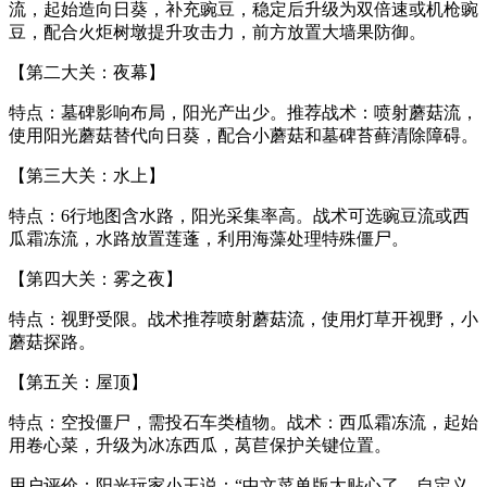
流，起始造向日葵，补充豌豆，稳定后升级为双倍速或机枪豌
豆，配合火炬树墩提升攻击力，前方放置大墙果防御。
【第二大关：夜幕】
特点：墓碑影响布局，阳光产出少。推荐战术：喷射蘑菇流，
使用阳光蘑菇替代向日葵，配合小蘑菇和墓碑苔藓清除障碍。
【第三大关：水上】
特点：6行地图含水路，阳光采集率高。战术可选豌豆流或西
瓜霜冻流，水路放置莲蓬，利用海藻处理特殊僵尸。
【第四大关：雾之夜】
特点：视野受限。战术推荐喷射蘑菇流，使用灯草开视野，小
蘑菇探路。
【第五关：屋顶】
特点：空投僵尸，需投石车类植物。战术：西瓜霜冻流，起始
用卷心菜，升级为冰冻西瓜，莴苣保护关键位置。
用户评价：阳光玩家小王说：“中文菜单版太贴心了，自定义