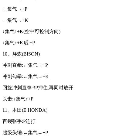
←集气→+P
←集气→+K
↓集气↑+K(空中可控制方向)
↓集气↑+K后,+P
10、拜森(BISON)
冲刺直拳:←集气→+P
冲刺勾拳:←集气→+K
回旋冲刺直拳:3P押住,再同时放开
头击:↓集气↑+P
11、本田(E.HONDA)
百裂张手:P连打
超级头锤:←集气→+P