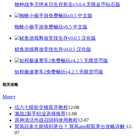
物种战争灭绝末日生存射击v3.0.4 无限金币钻石版
蜘蛛小偷手游免费畅玩v0.5 中文版
鱿鱼游戏释放竞技生存v0.0.5 汉化版
短程极速赛车2免费畅玩v4.2.5 无限货币版
相关攻略
More
+
伍六七暗影交锋双开教程
12-08
激战2新手职业选择推荐
12-08
原神清洁作战召回码使用教程
12-07
巽风玩多久能搞到茅台？ 巽风app获取茅台攻略详解
12-
07