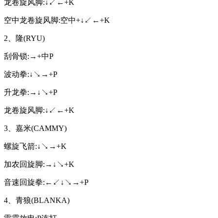
龙卷旋风脚:↓↙←+K
空中龙卷旋风脚:空中+↓↙←+K
2、隆(RYU)
刮骨锁:→+中P
波动拳:↓↘→+P
升龙拳:→↓↘+P
龙卷旋风脚:↓↙←+K
3、嘉米(CAMMY)
螺旋飞箭:↓↘→+K
加农回旋脚:→↓↘+K
音速回旋拳:←↙↓↘→+P
4、青狼(BLANKA)