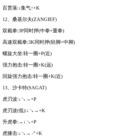
百贯落:↓集气↑+K
12、桑基尔夫(ZANGIEF)
双截拳:3P同时押(中拳+重拳)
高速双截拳:3K同时押(轻脚+中脚)
螺旋大坐:转一圈+P(近)
强力抱击:转一圈+K(远)
回旋强力抱击:转一圈+K(近)
13、沙卡特(SAGAT)
虎刃波:↓↘→+P
虎刃波(低):↓↘→+K
升虎拳:→↓↘+P
虎膝击:↓↘→↗+K