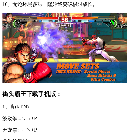
10、无论环境多艰，隆始终突破极限成长。
街头霸王下载手机版：
1、肯(KEN)
波动拳:↓↘→+P
升龙拳:→↓↘+P