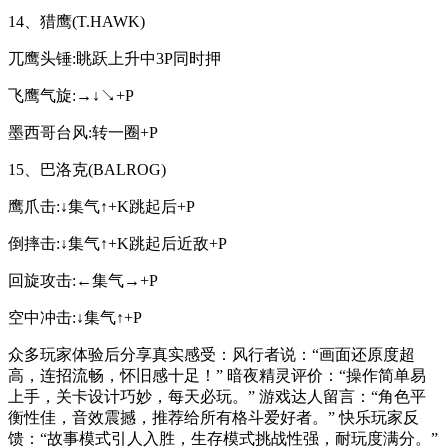
14、猎鹰(T.HAWK)
兀鹰头锤:眺跃上升中3P同时押
飞鹰气旋:→↓↘+P
墨西哥台风:转一圈+P
15、巴洛克(BALROG)
鹰爪击:↓集气↑+K跳起后+P
倒摔击:↓集气↑+K跳起后近敌+P
回旋攻击:←集气→+P
空中冲击:↓集气↑+P
众多玩家体验后分享真实感受：风行者说：“画面还原度超
高，连招流畅，怀旧感十足！” 暗夜精灵评价：“操作简单易
上手，关卡设计巧妙，每天必玩。” 游戏达人留言：“角色平
衡性佳，音效震撼，推荐给所有格斗爱好者。” 快乐玩家反
馈：“故事模式引人入胜，生存模式挑战性强，耐玩度满分。”