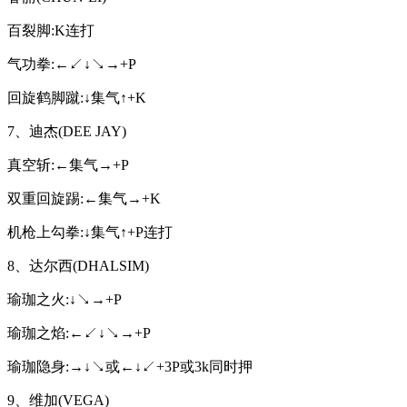
百裂脚:K连打
气功拳:←↙↓↘→+P
回旋鹤脚蹴:↓集气↑+K
7、迪杰(DEE JAY)
真空斩:←集气→+P
双重回旋踢:←集气→+K
机枪上勾拳:↓集气↑+P连打
8、达尔西(DHALSIM)
瑜珈之火:↓↘→+P
瑜珈之焰:←↙↓↘→+P
瑜珈隐身:→↓↘或←↓↙+3P或3k同时押
9、维加(VEGA)