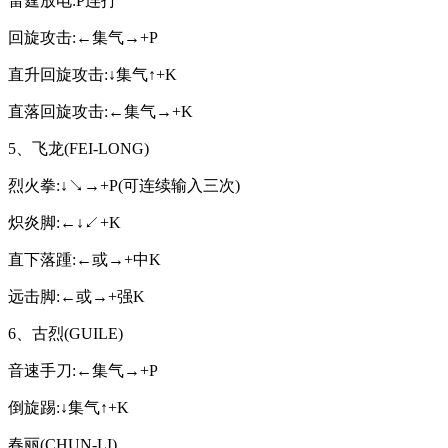
雷霆放电:P连打
回旋攻击:←集气→+P
直升回旋攻击:↓集气↑+K
直落回旋攻击:←集气→+K
5、飞龙(FEI-LONG)
烈火拳:↓↘→+P(可连续输入三次)
炽炎脚:←↓↙+K
直下落踵:←或→+中K
远击脚:←或→+强K
6、古烈(GUILE)
音速手刀:←集气→+P
倒旋踢:↓集气↑+K
春丽(CHUN-LI)